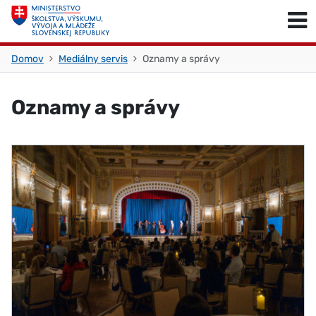
Skočiť na obsah
Skočiť na začiatok stránky
Domov
Mediálny servis
Oznamy a správy
Oznamy a správy