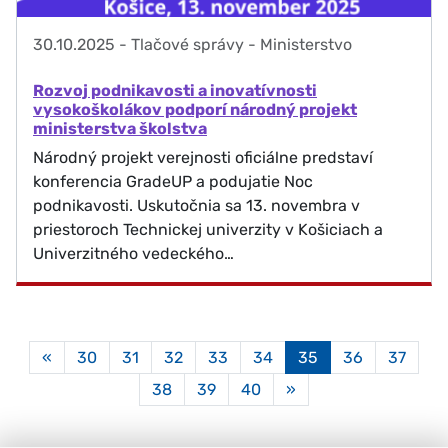
30.10.2025
-
Tlačové správy - Ministerstvo
Rozvoj podnikavosti a inovatívnosti
vysokoškolákov podporí národný projekt
ministerstva školstva
Národný projekt verejnosti oficiálne predstaví
konferencia GradeUP a podujatie Noc
podnikavosti. Uskutočnia sa 13. novembra v
priestoroch Technickej univerzity v Košiciach a
Univerzitného vedeckého…
Aktuálna
«
30
31
32
33
34
35
36
37
stránka
38
39
40
»
35