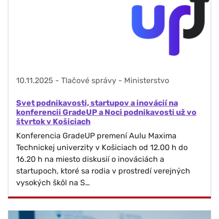
10.11.2025
-
Tlačové správy - Ministerstvo
Svet podnikavosti, startupov a inovácií na
konferencii GradeUP a Noci podnikavosti už vo
štvrtok v Košiciach
Konferencia GradeUP premení Aulu Maxima
Technickej univerzity v Košiciach od 12.00 h do
16.20 h na miesto diskusií o inováciách a
startupoch, ktoré sa rodia v prostredí verejných
vysokých škôl na S…