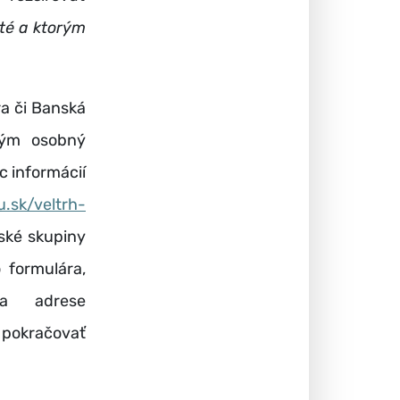
ité a ktorým
ra či Banská
orým osobný
c informácií
.sk/veltrh-
lské skupiny
 formulára,
na adrese
a pokračovať