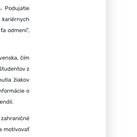
. Podujatie
kariérnych
 ťa odmení“,
venska, čím
študentov z
nutia žiakov
nformácie o
endií.
 zahraničné
 a motivovať