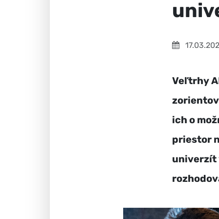
univ
17.03.20
Veľtrhy 
zorientov
ich o mož
priestor 
univerzít
rozhodova