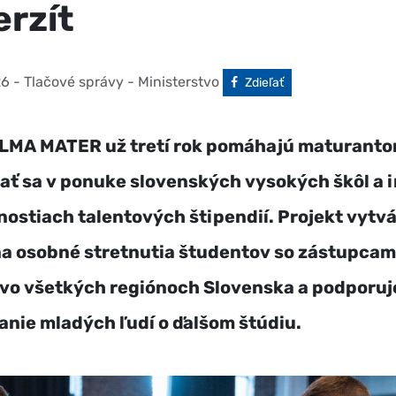
erzít
26
- Tlačové správy - Ministerstvo
Facebook
Zdieľať
ALMA MATER už tretí rok pomáhajú maturant
ať sa v ponuke slovenských vysokých škôl a 
nostiach talentových štipendií. Projekt vytv
na osobné stretnutia študentov so zástupcam
 vo všetkých regiónoch Slovenska a podporuj
nie mladých ľudí o ďalšom štúdiu.