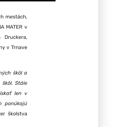
ých mestách,
ALMA MATER v
a Druckera,
hy v Trnave
ných škôl a
škôl. Stále
ískať len v
ch ponúkajú
er školstva