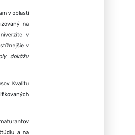
m v oblasti
lizovaný na
niverzite v
stížnejšie v
koly dokážu
sov. Kvalitu
ifikovaných
maturantov
štúdiu a na