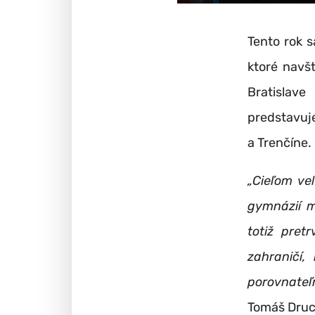
Tento rok s
ktoré navšt
Bratislave
predstavuj
a Trenčíne.
„Cieľom ve
gymnázií m
totiž pret
zahraničí,
porovnateľ
Tomáš Druc