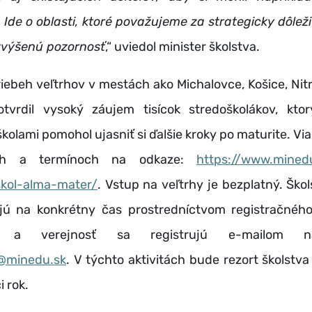
u. Ide o oblasti, ktoré považujeme za strategicky dôlež
výšenú pozornosť
,“ uviedol minister školstva.
riebeh veľtrhov v mestách ako Michalovce, Košice, Nit
otvrdil vysoký záujem tisícok stredoškolákov, kt
školami pomohol ujasniť si ďalšie kroky po maturite. Via
ch a termínoch na odkaze:
https://www.minedu
kol-alma-mater/
. Vstup na veľtrhy je bezplatný. Ško
ujú na konkrétny čas prostredníctvom registračného
vci a verejnosť sa registrujú e-mailom 
@minedu.sk
. V týchto aktivitách bude rezort školstv
i rok.