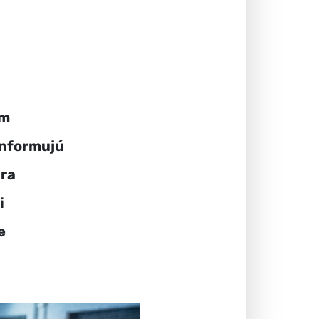
om
informujú
ára
i
e