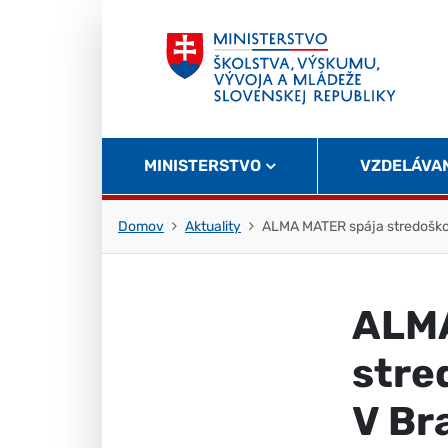
Skočiť na obsah
Skočiť na začiatok stránky
MINISTERSTVO
VZDELÁVA
Domov
Aktuality
ALMA MATER spája stredoškolá
ALMA
stre
V Br