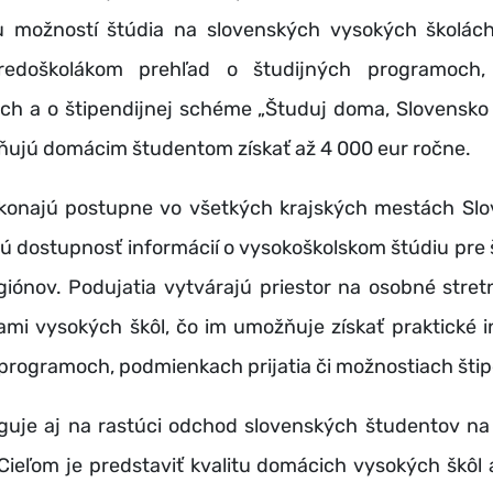
u možností štúdia na slovenských vysokých školách
tredoškolákom prehľad o študijných programoch, 
iach a o štipendijnej schéme „Študuj doma, Slovensko
ňujú domácim študentom získať až 4 000 eur ročne.
 konajú postupne vo všetkých krajských mestách Slo
ú dostupnosť informácií o vysokoškolskom štúdiu pre 
iónov. Podujatia vytvárajú priestor na osobné stret
ami vysokých škôl, čo im umožňuje získať praktické i
programoch, podmienkach prijatia či možnostiach štip
aguje aj na rastúci odchod slovenských študentov na
 Cieľom je predstaviť kvalitu domácich vysokých škôl