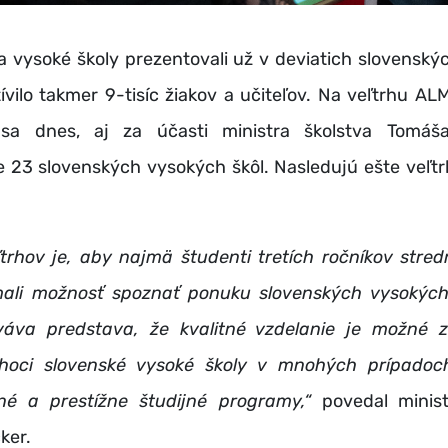
a vysoké školy prezentovali už v deviatich slovensk
ívilo takmer 9-tisíc žiakov a učiteľov. Na veľtrhu 
 sa dnes, aj za účasti ministra školstva Tomáš
e 23 slovenských vysokých škôl. Nasledujú ešte veľtr
ľtrhov je, aby najmä študenti tretích ročníkov stred
ali možnosť spoznať ponuku slovenských vysokých 
rváva predstava, že kvalitné vzdelanie je možné z
 hoci slovenské vysoké školy v mnohých prípado
né a prestížne študijné programy,“
povedal minist
ker.