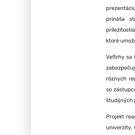
prezentáci
prináša s
príležitost
ktoré umož
Veľtrhy sa
zabezpečuj
rôznych reg
so zástupc
študijných 
Projekt re
univerzity.