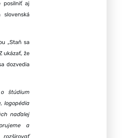
posilniť aj
h slovenská
ou „Staň sa
Z ukázať, že
sa dozvedia
 o štúdium
, logopédia
ách naďalej
porujeme a
 rozširovať