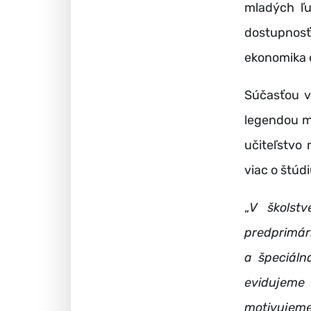
mladých ľu
dostupnosť
ekonomika 
Súčasťou v
legendou me
učiteľstvo
viac o štúd
„
V školstv
predprimár
a špeciáln
evidujeme
motivujeme