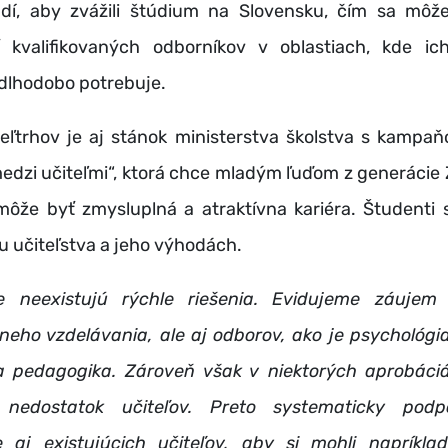
dí, aby zvážili štúdium na Slovensku, čím sa môže 
 kvalifikovaných odborníkov v oblastiach, kde ic
dlhodobo potrebuje.
eľtrhov je aj stánok ministerstva školstva s kampaň
dzi učiteľmi“, ktorá chce mladým ľuďom z generácie 
 môže byť zmysluplná a atraktívna kariéra. Študenti 
iu učiteľstva a jeho výhodách.
e neexistujú rýchle riešenia. Evidujeme záujem
neho vzdelávania, ale aj odborov, ako je psychológia
a pedagogika. Zároveň však v niektorých aprobáci
 nedostatok učiteľov. Preto systematicky pod
 aj existujúcich učiteľov, aby si mohli napríklad