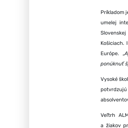
Príkladom 
umelej int
Slovenskej
Košiciach. 
Európe. „
A
ponúknuť š
Vysoké škol
potvrdzujú
absolventov
Veľtrh AL
a žiakov p