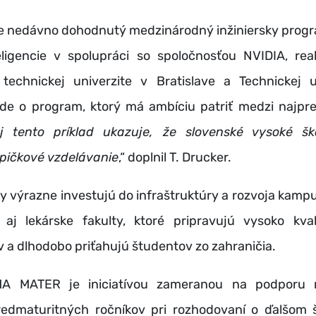
je nedávno dohodnutý medzinárodný inžiniersky progra
eligencie v spolupráci so spoločnosťou NVIDIA, rea
 technickej univerzite v Bratislave a Technickej u
Ide o program, ktorý má ambíciu patriť medzi najpre
j tento príklad ukazuje, že slovenské vysoké š
pičkové vzdelávanie
,“ doplnil T. Drucker.
y výrazne investujú do infraštruktúry a rozvoja kampu
 aj lekárske fakulty, ktoré pripravujú vysoko kval
 a dlhodobo priťahujú študentov zo zahraničia.
MA MATER je iniciatívou zameranou na podporu 
redmaturitných ročníkov pri rozhodovaní o ďalšom 