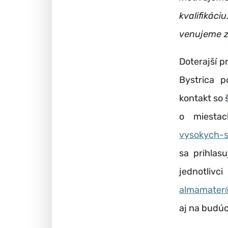
kvalifikáci
venujeme z
Doterajší p
Bystrica p
kontakt so 
o miesta
vysokych-s
sa prihlas
jednotli
almamater
aj na budúc