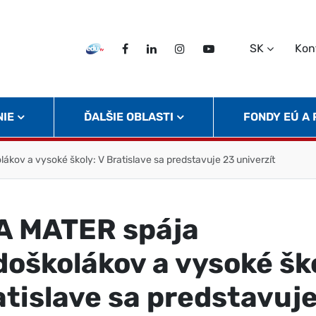
SK
Kon
EDU TV
Facebook
LinkedIn
Instagram
Twitter
NIE
ĎALŠIE OBLASTI
FONDY EÚ A
kov a vysoké školy: V Bratislave sa predstavuje 23 univerzít
 MATER spája
doškolákov a vysoké šk
atislave sa predstavuj