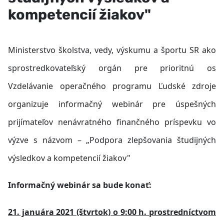
kompetencií žiakov"
Ministerstvo školstva, vedy, výskumu a športu SR ako
sprostredkovateľský orgán pre prioritnú os
Vzdelávanie operačného programu Ľudské zdroje
organizuje informačný webinár pre úspešných
prijímateľov nenávratného finančného príspevku
vo
výzve s názvom – „
Podpora zlepšovania študijných
výsledkov a kompetencií žiakov
"
Informačný webinár sa bude konať:
21. januára 2021 (štvrtok) o 9:00 h. prostredníctvom