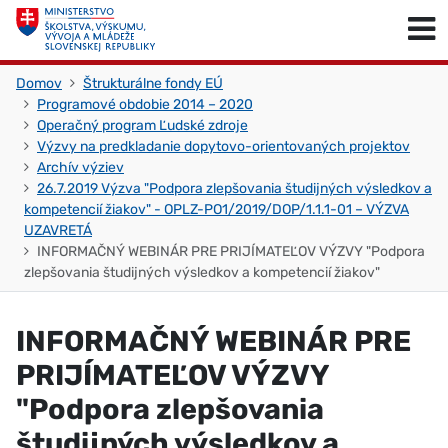
Skočiť na obsah
Skočiť na začiatok stránky
Domov
Štrukturálne fondy EÚ
Programové obdobie 2014 – 2020
Operačný program Ľudské zdroje
Výzvy na predkladanie dopytovo-orientovaných projektov
Archív výziev
26.7.2019 Výzva "Podpora zlepšovania študijných výsledkov a
kompetencií žiakov" - OPLZ-PO1/2019/DOP/1.1.1-01 – VÝZVA
UZAVRETÁ
INFORMAČNÝ WEBINÁR PRE PRIJÍMATEĽOV VÝZVY "Podpora
zlepšovania študijných výsledkov a kompetencií žiakov"
INFORMAČNÝ WEBINÁR PRE
PRIJÍMATEĽOV VÝZVY
"Podpora zlepšovania
študijných výsledkov a