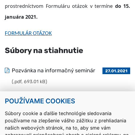
prostredníctvom Formuláru otázok v termíne
do 15.
januára 2021.
FORMULÁR OTÁZOK
Súbory na stiahnutie
Pozvánka na informačný seminár
27.01.2021
(.pdf, 693.01 kB)
POUŽÍVAME COOKIES
Návrat hore
Súbory cookie a ďalšie technológie sledovania
používame na zlepšenie vášho zážitku z prehliadania
Kontakty
Mapa stránky
RSS
Vyhlásenie o prístupnosti
našich webových stránok, na to, aby sme vám
Nastavenia cookies