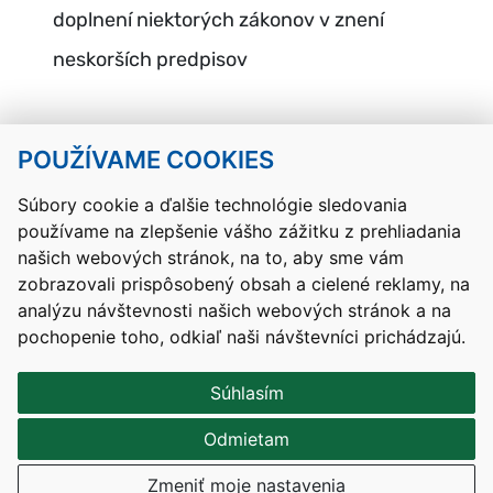
doplnení niektorých zákonov v znení
neskorších predpisov
POUŽÍVAME COOKIES
Návrat hore
Súbory cookie a ďalšie technológie sledovania
používame na zlepšenie vášho zážitku z prehliadania
Kontakty
Mapa stránky
RSS
Vyhlásenie o prístupnosti
našich webových stránok, na to, aby sme vám
Nastavenia cookies
zobrazovali prispôsobený obsah a cielené reklamy, na
Prevádzkovateľom služby je Ministerstvo školstva, výskumu,
analýzu návštevnosti našich webových stránok a na
vývoja a mládeže Slovenskej republiky.
pochopenie toho, odkiaľ naši návštevníci prichádzajú.
Tvorba stránok
: Aglo Solutions
Redakčný systém
: SysCom
Súhlasím
Odmietam
Zmeniť moje nastavenia