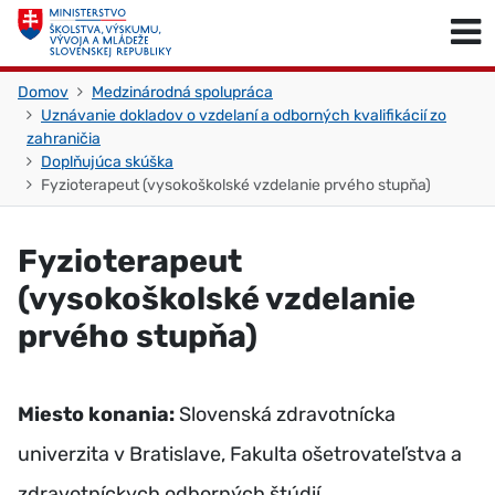
Skočiť na obsah
Skočiť na začiatok stránky
Domov
Medzinárodná spolupráca
Uznávanie dokladov o vzdelaní a odborných kvalifikácií zo
zahraničia
Doplňujúca skúška
Fyzioterapeut (vysokoškolské vzdelanie prvého stupňa)
Fyzioterapeut
(vysokoškolské vzdelanie
prvého stupňa)
Miesto konania:
Slovenská zdravotnícka
univerzita v Bratislave, Fakulta ošetrovateľstva a
zdravotníckych odborných štúdií