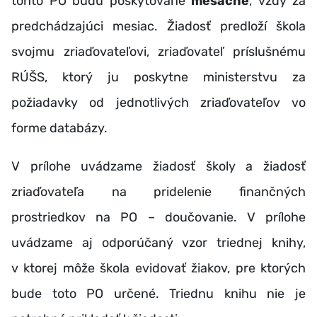
tohto PO budú poskytované
mesačne
, vždy za
predchádzajúci mesiac. Žiadosť predloží škola
svojmu zriaďovateľovi, zriaďovateľ príslušnému
RÚŠS, ktorý ju poskytne ministerstvu za
požiadavky od jednotlivých zriaďovateľov vo
forme databázy.
V prílohe uvádzame žiadosť školy a žiadosť
zriaďovateľa na pridelenie finančných
prostriedkov na PO – doučovanie. V prílohe
uvádzame aj odporúčaný vzor triednej knihy,
v ktorej môže škola evidovať žiakov, pre ktorých
bude toto PO určené. Triednu knihu nie je