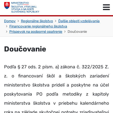
Skočiť na obsah
Skočiť na začiatok stránky
Domov
Regionálne školstvo
Ďalšie oblasti vzdelávania
Financovanie regionálneho školstva
Príspevok na podporné opatrenie
Doučovanie
Doučovanie
Podľa § 27 ods. 2 písm. a) zákona č. 322/2025 Z.
z. o financovaní škôl a školských zariadení
ministerstvo školstva pridelí a poskytne na účel
poskytovania PO podľa metodiky z kapitoly
ministerstva školstva v priebehu kalendárneho
roka na základe skutočnej potreby zriaďovateľovi