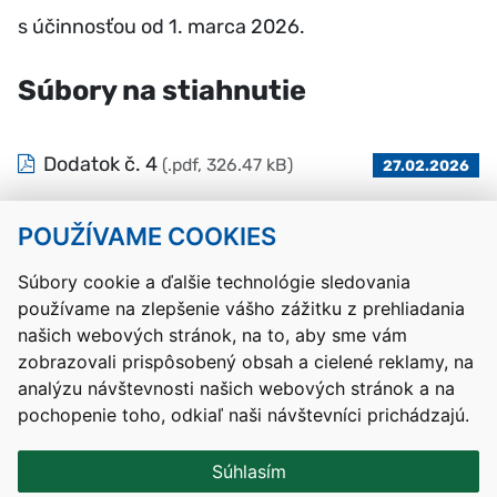
s účinnosťou od 1. marca 2026.
Súbory na stiahnutie
Dodatok č. 4
(.pdf, 326.47 kB)
27.02.2026
POUŽÍVAME COOKIES
Návrat hore
Súbory cookie a ďalšie technológie sledovania
používame na zlepšenie vášho zážitku z prehliadania
Kontakty
Mapa stránky
RSS
Vyhlásenie o prístupnosti
našich webových stránok, na to, aby sme vám
Nastavenia cookies
zobrazovali prispôsobený obsah a cielené reklamy, na
Prevádzkovateľom služby je Ministerstvo školstva, výskumu,
analýzu návštevnosti našich webových stránok a na
vývoja a mládeže Slovenskej republiky.
pochopenie toho, odkiaľ naši návštevníci prichádzajú.
Tvorba stránok
: Aglo Solutions
Redakčný systém
: SysCom
Súhlasím