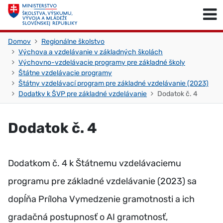
Skočiť na obsah
Skočiť na začiatok stránky
Domov
Regionálne školstvo
Výchova a vzdelávanie v základných školách
Výchovno-vzdelávacie programy pre základné školy
Štátne vzdelávacie programy
Štátny vzdelávací program pre základné vzdelávanie (2023)
Dodatky k ŠVP pre základné vzdelávanie
Dodatok č. 4
Dodatok č. 4
Dodatkom č. 4 k Štátnemu vzdelávaciemu
programu pre základné vzdelávanie (2023) sa
dopĺňa Príloha Vymedzenie gramotnosti a ich
gradačná postupnosť o AI gramotnosť,