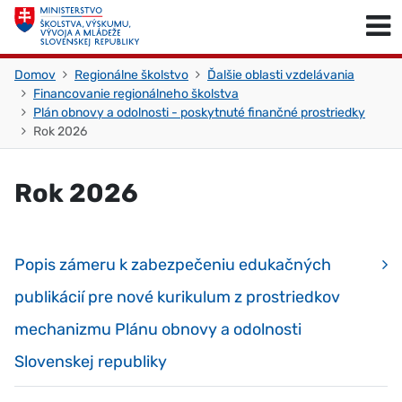
Skočiť na obsah
Skočiť na začiatok stránky
Domov
Regionálne školstvo
Ďalšie oblasti vzdelávania
Financovanie regionálneho školstva
Plán obnovy a odolnosti - poskytnuté finančné prostriedky
Rok 2026
Rok 2026
Popis zámeru k zabezpečeniu edukačných
publikácií pre nové kurikulum z prostriedkov
mechanizmu Plánu obnovy a odolnosti
Slovenskej republiky