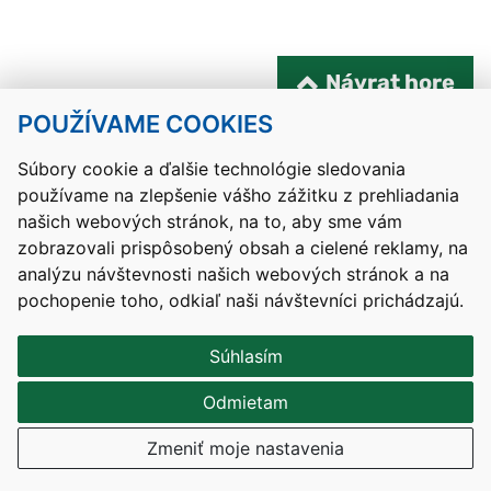
Návrat hore
POUŽÍVAME COOKIES
Kontakty
Mapa stránky
RSS
Vyhlásenie o prístupnosti
Nastavenia cookies
Súbory cookie a ďalšie technológie sledovania
používame na zlepšenie vášho zážitku z prehliadania
Prevádzkovateľom služby je Ministerstvo školstva, výskumu,
našich webových stránok, na to, aby sme vám
vývoja a mládeže Slovenskej republiky.
zobrazovali prispôsobený obsah a cielené reklamy, na
Tvorba stránok
: Aglo Solutions
analýzu návštevnosti našich webových stránok a na
Redakčný systém
: SysCom
pochopenie toho, odkiaľ naši návštevníci prichádzajú.
Súhlasím
Odmietam
Zmeniť moje nastavenia