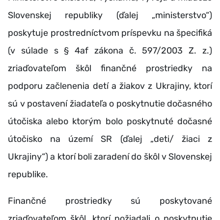
Slovenskej republiky (ďalej „ministerstvo“)
poskytuje prostredníctvom príspevku na špecifiká
(v súlade s § 4af zákona č. 597/2003 Z. z.)
zriaďovateľom škôl finančné prostriedky na
podporu začlenenia detí a žiakov z Ukrajiny, ktorí
sú v postavení žiadateľa o poskytnutie dočasného
útočiska alebo ktorým bolo poskytnuté dočasné
útočisko na území SR (ďalej „deti/ žiaci z
Ukrajiny“) a ktorí boli zaradení do škôl v Slovenskej
republike.
Finančné prostriedky sú poskytované
zriaďovateľom škôl, ktorí požiadali o poskytnutie