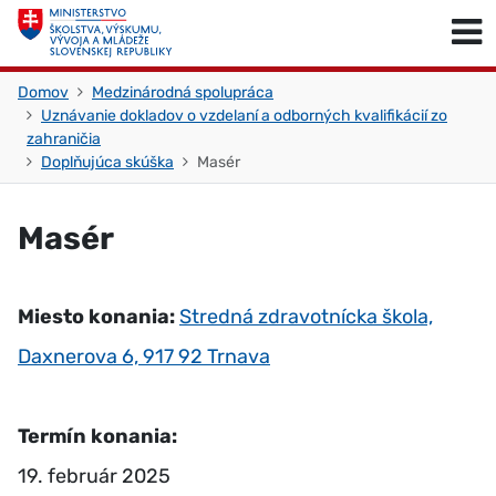
Skočiť na obsah
Skočiť na začiatok stránky
Domov
Medzinárodná spolupráca
Uznávanie dokladov o vzdelaní a odborných kvalifikácií zo
zahraničia
Doplňujúca skúška
Masér
Masér
Miesto konania:
Stredná zdravotnícka škola,
Daxnerova 6, 917 92 Trnava
Termín konania:
19. február 2025