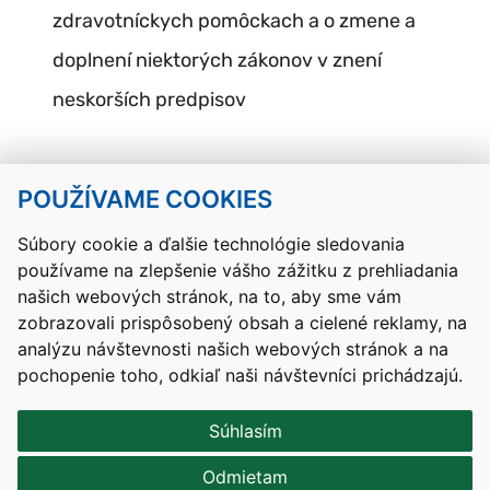
zdravotníckych pomôckach a o zmene a
doplnení niektorých zákonov v znení
neskorších predpisov
POUŽÍVAME COOKIES
Návrat hore
Súbory cookie a ďalšie technológie sledovania
používame na zlepšenie vášho zážitku z prehliadania
Kontakty
Mapa stránky
RSS
Vyhlásenie o prístupnosti
našich webových stránok, na to, aby sme vám
Nastavenia cookies
zobrazovali prispôsobený obsah a cielené reklamy, na
Prevádzkovateľom služby je Ministerstvo školstva, výskumu,
analýzu návštevnosti našich webových stránok a na
vývoja a mládeže Slovenskej republiky.
pochopenie toho, odkiaľ naši návštevníci prichádzajú.
Tvorba stránok
: Aglo Solutions
Redakčný systém
: SysCom
Súhlasím
Odmietam