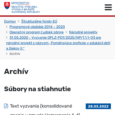
Skočiť na obsah
Skočiť na začiatok stránky
Domov
Štrukturálne fondy EÚ
Programové obdobie 2014 – 2020
Operačný program Ľudské zdroje
Národné projekty
31.05.2020 - Vyzvanie OPLZ-PO1/2020/NP/1.1.1-03 pre
národný projekt s názvom „Pomáhajúce profesie v edukácii detí
a žiakov II.“
Archív
Archív
Súbory na stiahnutie
Text vyzvania (konsolidované
28.03.2022