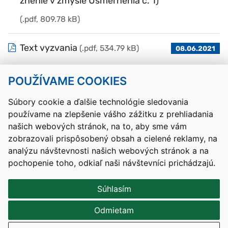
znenie v zmysle Usmernenia č. 1)
(.pdf, 809.78 kB)
Text vyzvania
(.pdf, 534.79 kB)
08.06.2021
POUŽÍVAME COOKIES
Návrat hore
Súbory cookie a ďalšie technológie sledovania
používame na zlepšenie vášho zážitku z prehliadania
Kontakty
Mapa stránky
RSS
Vyhlásenie o prístupnosti
našich webových stránok, na to, aby sme vám
Nastavenia cookies
zobrazovali prispôsobený obsah a cielené reklamy, na
Prevádzkovateľom služby je Ministerstvo školstva, výskumu,
analýzu návštevnosti našich webových stránok a na
vývoja a mládeže Slovenskej republiky.
pochopenie toho, odkiaľ naši návštevníci prichádzajú.
Tvorba stránok
: Aglo Solutions
Redakčný systém
: SysCom
Súhlasím
Odmietam