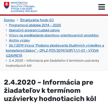
Skočiť na obsah
Skočiť na začiatok stránky
Domov
Štrukturálne fondy EÚ
Programové obdobie 2014 – 2020
Operačný program Ľudské zdroje
Výzvy na predkladanie dopytovo-orientovaných projektov
Archív výziev
26.7.2019 Výzva "Podpora zlepšovania študijných výsledkov a
kompetencií žiakov" - OPLZ-PO1/2019/DOP/1.1.1-01 – VÝZVA
UZAVRETÁ
2.4.2020 – Informácia pre žiadateľov k termínom uzávierky
hodnotiacich kôl
2.4.2020 – Informácia pre
žiadateľov k termínom
uzávierky hodnotiacich kôl