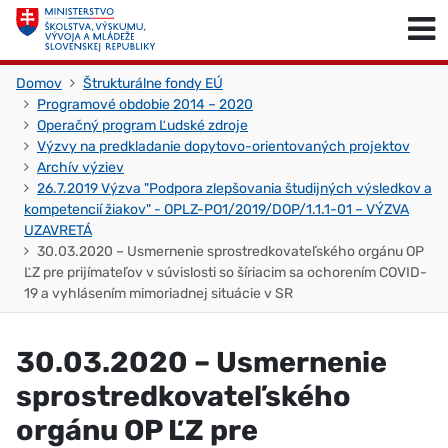
Skočiť na obsah
Skočiť na začiatok stránky
Domov
Štrukturálne fondy EÚ
Programové obdobie 2014 – 2020
Operačný program Ľudské zdroje
Výzvy na predkladanie dopytovo-orientovaných projektov
Archív výziev
26.7.2019 Výzva "Podpora zlepšovania študijných výsledkov a
kompetencií žiakov" - OPLZ-PO1/2019/DOP/1.1.1-01 – VÝZVA
UZAVRETÁ
30.03.2020 – Usmernenie sprostredkovateľského orgánu OP
ĽZ pre prijímateľov v súvislosti so šíriacim sa ochorením COVID-
19 a vyhlásením mimoriadnej situácie v SR
30.03.2020 – Usmernenie
sprostredkovateľského
orgánu OP ĽZ pre