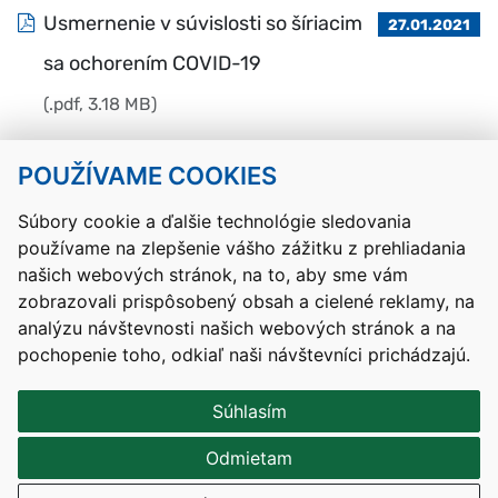
Usmernenie v súvislosti so šíriacim
27.01.2021
sa ochorením COVID-19
(.pdf, 3.18 MB)
POUŽÍVAME COOKIES
Návrat hore
Súbory cookie a ďalšie technológie sledovania
používame na zlepšenie vášho zážitku z prehliadania
Kontakty
Mapa stránky
RSS
Vyhlásenie o prístupnosti
našich webových stránok, na to, aby sme vám
Nastavenia cookies
zobrazovali prispôsobený obsah a cielené reklamy, na
Prevádzkovateľom služby je Ministerstvo školstva, výskumu,
analýzu návštevnosti našich webových stránok a na
vývoja a mládeže Slovenskej republiky.
pochopenie toho, odkiaľ naši návštevníci prichádzajú.
Tvorba stránok
: Aglo Solutions
Redakčný systém
: SysCom
Súhlasím
Odmietam