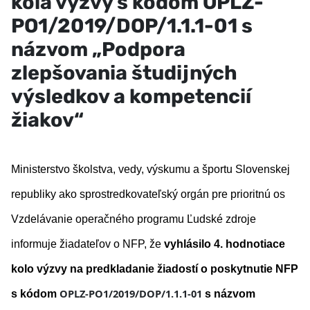
kola výzvy s kódom OPLZ-
PO1/2019/DOP/1.1.1-01 s
názvom „Podpora
zlepšovania študijných
výsledkov a kompetencií
žiakov“
Ministerstvo školstva, vedy, výskumu a športu Slovenskej
republiky ako sprostredkovateľský orgán pre prioritnú os
Vzdelávanie operačného programu Ľudské zdroje
informuje žiadateľov o NFP, že
vyhlásilo 4. hodnotiace
kolo výzvy na predkladanie žiadostí o poskytnutie NFP
OPLZ-PO1/2019/DOP/1.1.1-01
s kódom
s názvom