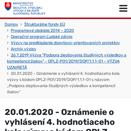
Skočiť na obsah
Skočiť na začiatok stránky
Domov
Štrukturálne fondy EÚ
Programové obdobie 2014 – 2020
Operačný program Ľudské zdroje
Výzvy na predkladanie dopytovo-orientovaných projektov
Archív výziev
26.7.2019 Výzva "Podpora zlepšovania študijných výsledkov a
kompetencií žiakov" - OPLZ-PO1/2019/DOP/1.1.1-01 – VÝZVA
UZAVRETÁ
20.01.2020 - Oznámenie o vyhlásení 4. hodnotiaceho kola
výzvy s kódom OPLZ-PO1/2019/DOP/1.1.1-01 s názvom
„Podpora zlepšovania študijných výsledkov a kompetencií
žiakov“
20.01.2020 - Oznámenie o
vyhlásení 4. hodnotiaceho