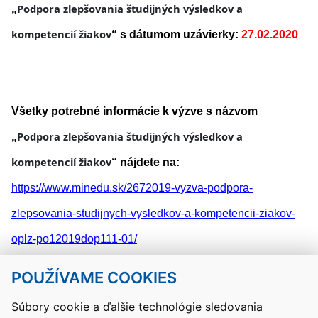
Podpora zlepšovania študijných výsledkov a
„
kompetencií žiakov
“ s dátumom uzávierky:
27.02.2020
Všetky potrebné informácie k výzve s názvom
Podpora zlepšovania študijných výsledkov a
„
kompetencií žiakov
“ nájdete na:
https://www.minedu.sk/2672019-vyzva-podpora-
zlepsovania-studijnych-vysledkov-a-kompetencii-ziakov-
oplz-po12019dop111-01/
POUŽÍVAME COOKIES
Návrat hore
Súbory cookie a ďalšie technológie sledovania