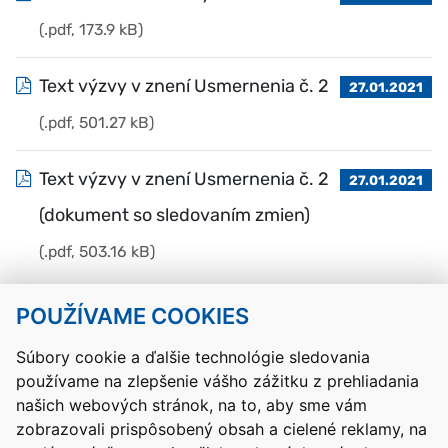
(.pdf, 173.9 kB)
Text výzvy v znení Usmernenia č. 2
27.01.2021
(.pdf, 501.27 kB)
Text výzvy v znení Usmernenia č. 2
27.01.2021
(dokument so sledovaním zmien)
(.pdf, 503.16 kB)
POUŽÍVAME COOKIES
Návrat hore
Súbory cookie a ďalšie technológie sledovania
používame na zlepšenie vášho zážitku z prehliadania
Kontakty
Mapa stránky
RSS
Vyhlásenie o prístupnosti
našich webových stránok, na to, aby sme vám
Nastavenia cookies
zobrazovali prispôsobený obsah a cielené reklamy, na
Prevádzkovateľom služby je Ministerstvo školstva, výskumu,