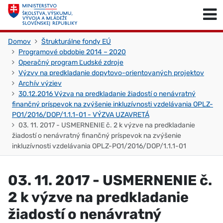
Skočiť na obsah
Skočiť na začiatok stránky
Domov
Štrukturálne fondy EÚ
Programové obdobie 2014 – 2020
Operačný program Ľudské zdroje
Výzvy na predkladanie dopytovo-orientovaných projektov
Archív výziev
30.12.2016 Výzva na predkladanie žiadostí o nenávratný
finančný príspevok na zvýšenie inkluzívnosti vzdelávania OPLZ-
PO1/2016/DOP/1.1.1-01 - VÝZVA UZAVRETÁ
03. 11. 2017 - USMERNENIE č. 2 k výzve na predkladanie
žiadostí o nenávratný finančný príspevok na zvýšenie
inkluzívnosti vzdelávania OPLZ-PO1/2016/DOP/1.1.1-01
03. 11. 2017 - USMERNENIE č.
2 k výzve na predkladanie
žiadostí o nenávratný