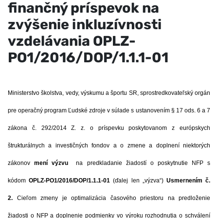
finančný príspevok na
zvýšenie inkluzívnosti
vzdelávania OPLZ-
PO1/2016/DOP/1.1.1-01
Ministerstvo školstva, vedy, výskumu a športu SR, sprostredkovateľský orgán
pre operačný program Ľudské zdroje v súlade s ustanovením § 17 ods. 6 a 7
zákona č. 292/2014 Z. z. o príspevku poskytovanom z európskych
štrukturálnych a investičných fondov a o zmene a doplnení niektorých
zákonov
mení výzvu
na predkladanie žiadostí o poskytnutie NFP s
kódom
OPLZ-PO1/2016/DOP/1.1.1-01
(ďalej len „výzva“)
Usmernením č.
2.
Cieľom zmeny
je optimalizácia časového priestoru na predloženie
žiadosti o NFP a doplnenie podmienky vo výroku rozhodnutia o schválení