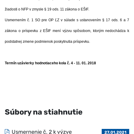
žiadosti o NFP v zmysle § 19 ods. 11 zákona o EŠIF.
Usmernením č. 1 SO pre OP ĽZ v súlade s ustanovením § 17 ods. 6 a 7
zákona o príspevku z EŠIF mení výzvu spôsobom, ktorým nedochádza k
podstatnej zmene podmienok poskytnutia príspevku.
Termín uzávierky hodnotiaceho kola č. 4 - 11. 01. 2018
Súbory na stiahnutie
Usmernenie č. 2 k výzve
27.01.2021