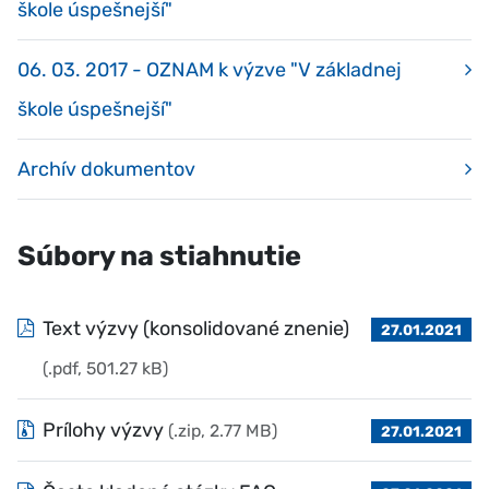
škole úspešnejší"
06. 03. 2017 - OZNAM k výzve "V základnej
škole úspešnejší"
Archív dokumentov
Súbory na stiahnutie
Text výzvy (konsolidované znenie)
27.01.2021
(.pdf, 501.27 kB)
Prílohy výzvy
(.zip, 2.77 MB)
27.01.2021