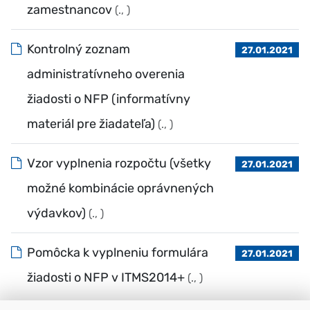
zamestnancov
(., )
Kontrolný zoznam
27.01.2021
administratívneho overenia
žiadosti o NFP (informatívny
materiál pre žiadateľa)
(., )
Vzor vyplnenia rozpočtu (všetky
27.01.2021
možné kombinácie oprávnených
výdavkov)
(., )
Pomôcka k vyplneniu formulára
27.01.2021
žiadosti o NFP v ITMS2014+
(., )