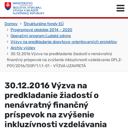
Skočiť na obsah
Skočiť na začiatok stránky
Domov
Štrukturálne fondy EÚ
Programové obdobie 2014 – 2020
Operačný program Ľudské zdroje
Výzvy na predkladanie dopytovo-orientovaných projektov
Archív výziev
30.12.2016 Výzva na predkladanie žiadostí o nenávratný
finančný príspevok na zvýšenie inkluzívnosti vzdelávania OPLZ-
PO1/2016/DOP/1.1.1-01 - VÝZVA UZAVRETÁ
30.12.2016 Výzva na
predkladanie žiadostí o
nenávratný finančný
príspevok na zvýšenie
inkluzívnosti vzdelávania