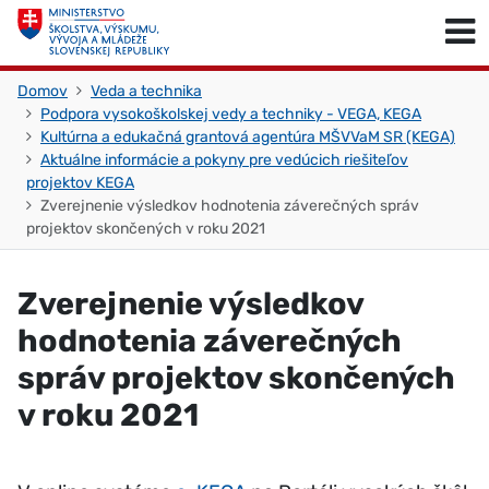
Skočiť na obsah
Skočiť na začiatok stránky
Domov
Veda a technika
Podpora vysokoškolskej vedy a techniky - VEGA, KEGA
Kultúrna a edukačná grantová agentúra MŠVVaM SR (KEGA)
Aktuálne informácie a pokyny pre vedúcich riešiteľov
projektov KEGA
Zverejnenie výsledkov hodnotenia záverečných správ
projektov skončených v roku 2021
Zverejnenie výsledkov
hodnotenia záverečných
správ projektov skončených
v roku 2021