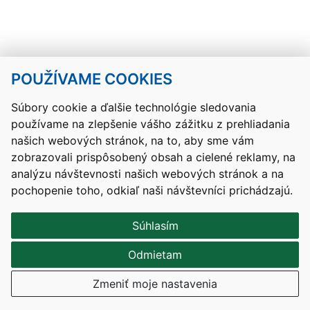
POUŽÍVAME COOKIES
Návrat hore
Súbory cookie a ďalšie technológie sledovania
používame na zlepšenie vášho zážitku z prehliadania
Kontakty
Mapa stránky
RSS
Vyhlásenie o prístupnosti
našich webových stránok, na to, aby sme vám
Nastavenia cookies
zobrazovali prispôsobený obsah a cielené reklamy, na
Prevádzkovateľom služby je Ministerstvo školstva, výskumu,
analýzu návštevnosti našich webových stránok a na
vývoja a mládeže Slovenskej republiky.
pochopenie toho, odkiaľ naši návštevníci prichádzajú.
Tvorba stránok
: Aglo Solutions
Redakčný systém
: SysCom
Súhlasím
Odmietam
Zmeniť moje nastavenia