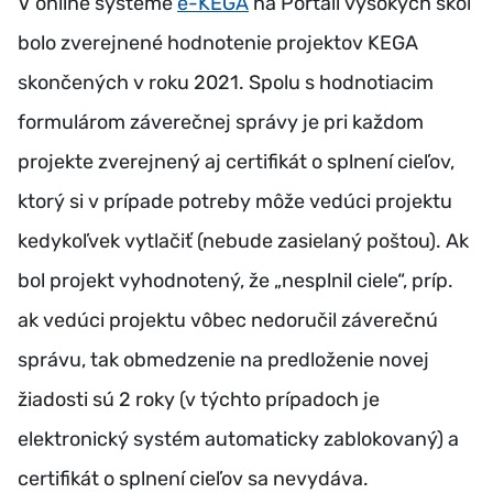
V online systéme
e-KEGA
na Portáli vysokých škôl
bolo zverejnené hodnotenie projektov KEGA
skončených v roku 2021. Spolu s hodnotiacim
formulárom záverečnej správy je pri každom
projekte zverejnený aj certifikát o splnení cieľov,
ktorý si v prípade potreby môže vedúci projektu
kedykoľvek vytlačiť (nebude zasielaný poštou). Ak
bol projekt vyhodnotený, že „nesplnil ciele“, príp.
ak vedúci projektu vôbec nedoručil záverečnú
správu, tak obmedzenie na predloženie novej
žiadosti sú 2 roky (v týchto prípadoch je
elektronický systém automaticky zablokovaný) a
certifikát o splnení cieľov sa nevydáva.