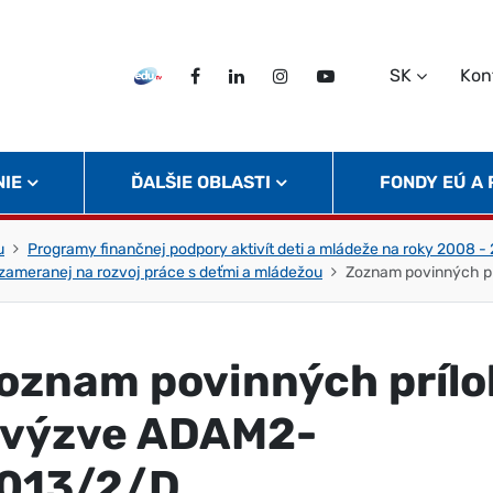
SK
Kon
EDU TV
Facebook
LinkedIn
Instagram
Twitter
NIE
ĎALŠIE OBLASTI
FONDY EÚ A
u
Programy finančnej podpory aktivít deti a mládeže na roky 2008 -
zameranej na rozvoj práce s deťmi a mládežou
Zoznam povinných p
oznam povinných prílo
 výzve ADAM2-
013/2/D