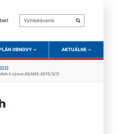
takt
Vyhľadávanie
Hľadať
 PLÁN OBNOVY
AKTUÁLNE
 2013
ríloh k výzve ADAM2-2013/2/D
h