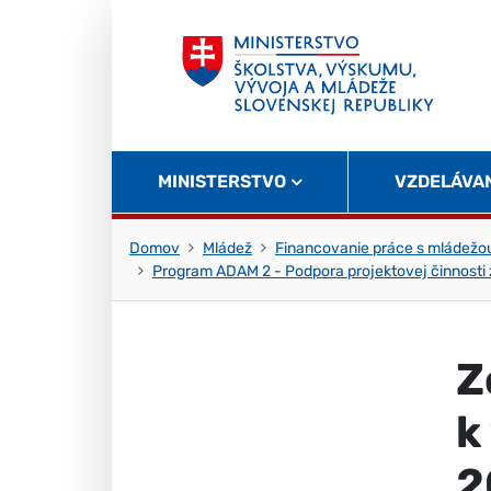
Skočiť na obsah
Skočiť na začiatok stránky
MINISTERSTVO
VZDELÁVA
Domov
Mládež
Financovanie práce s mládežo
Program ADAM 2 - Podpora projektovej činnosti 
Z
k
2