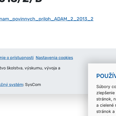
nam_povinnych_priloh_ADAM_2_2013_2
nie o prístupnosti
Nastavenia cookies
tvo školstva, výskumu, vývoja a
POUŽÍ
kčný systém
: SysCom
Súbory co
zlepšenie
stránok, 
a cielené
stránok a