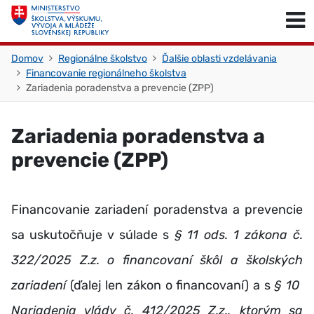
Skočiť na obsah
Skočiť na začiatok stránky
Domov
Regionálne školstvo
Ďalšie oblasti vzdelávania
Financovanie regionálneho školstva
Zariadenia poradenstva a prevencie (ZPP)
Zariadenia poradenstva a
prevencie (ZPP)
Financovanie zariadení poradenstva a prevencie
sa uskutočňuje v súlade s
§ 11 ods. 1 zákona č.
322/2025 Z.z. o financovaní škôl a školských
zariadení
(ďalej len zákon o financovaní) a s
§ 10
Nariadenia vlády č. 412/2025 Z.z., ktorým sa