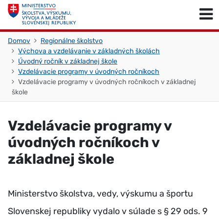
Skočiť na obsah
Skočiť na začiatok stránky
Domov
Regionálne školstvo
Výchova a vzdelávanie v základných školách
Úvodný ročník v základnej škole
Vzdelávacie programy v úvodných ročníkoch
Vzdelávacie programy v úvodných ročníkoch v základnej
škole
Vzdelávacie programy v
úvodných ročníkoch v
základnej škole
Ministerstvo školstva, vedy, výskumu a športu
Slovenskej republiky vydalo v súlade s § 29 ods. 9