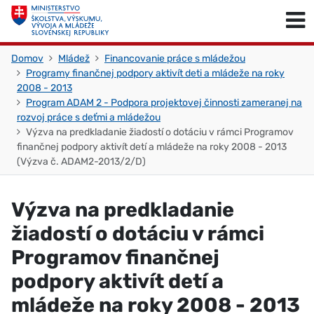
Skočiť na obsah
Skočiť na začiatok stránky
Domov
Mládež
Financovanie práce s mládežou
Programy finančnej podpory aktivít deti a mládeže na roky
2008 - 2013
Program ADAM 2 - Podpora projektovej činnosti zameranej na
rozvoj práce s deťmi a mládežou
Výzva na predkladanie žiadostí o dotáciu v rámci Programov
finančnej podpory aktivít detí a mládeže na roky 2008 - 2013
(Výzva č. ADAM2-2013/2/D)
Výzva na predkladanie
žiadostí o dotáciu v rámci
Programov finančnej
podpory aktivít detí a
mládeže na roky 2008 - 2013