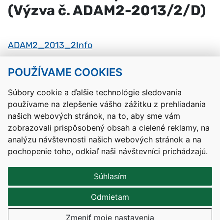
(Výzva č. ADAM2-2013/2/D)
ADAM2_2013_2Info
POUŽÍVAME COOKIES
Návrat hore
Súbory cookie a ďalšie technológie sledovania
používame na zlepšenie vášho zážitku z prehliadania
Kontakty
Mapa stránky
RSS
Vyhlásenie o prístupnosti
našich webových stránok, na to, aby sme vám
Nastavenia cookies
zobrazovali prispôsobený obsah a cielené reklamy, na
Prevádzkovateľom služby je Ministerstvo školstva, výskumu,
analýzu návštevnosti našich webových stránok a na
vývoja a mládeže Slovenskej republiky.
pochopenie toho, odkiaľ naši návštevníci prichádzajú.
Tvorba stránok
: Aglo Solutions
Redakčný systém
: SysCom
Súhlasím
Odmietam
Zmeniť moje nastavenia