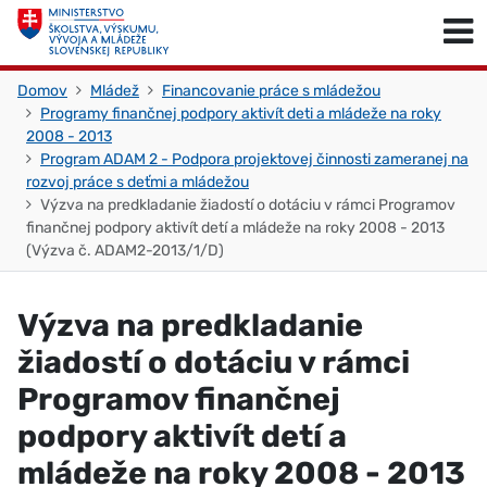
Skočiť na obsah
Skočiť na začiatok stránky
Domov
Mládež
Financovanie práce s mládežou
Programy finančnej podpory aktivít deti a mládeže na roky
2008 - 2013
Program ADAM 2 - Podpora projektovej činnosti zameranej na
rozvoj práce s deťmi a mládežou
Výzva na predkladanie žiadostí o dotáciu v rámci Programov
finančnej podpory aktivít detí a mládeže na roky 2008 - 2013
(Výzva č. ADAM2-2013/1/D)
Výzva na predkladanie
žiadostí o dotáciu v rámci
Programov finančnej
podpory aktivít detí a
mládeže na roky 2008 - 2013