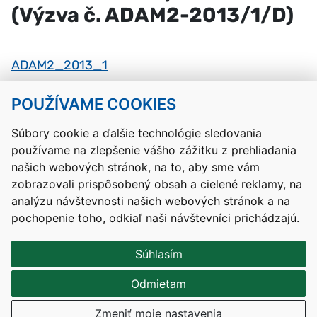
(Výzva č. ADAM2-2013/1/D)
ADAM2_2013_1
POUŽÍVAME COOKIES
Návrat hore
Súbory cookie a ďalšie technológie sledovania
používame na zlepšenie vášho zážitku z prehliadania
Kontakty
Mapa stránky
RSS
Vyhlásenie o prístupnosti
našich webových stránok, na to, aby sme vám
Nastavenia cookies
zobrazovali prispôsobený obsah a cielené reklamy, na
Prevádzkovateľom služby je Ministerstvo školstva, výskumu,
analýzu návštevnosti našich webových stránok a na
vývoja a mládeže Slovenskej republiky.
pochopenie toho, odkiaľ naši návštevníci prichádzajú.
Tvorba stránok
: Aglo Solutions
Redakčný systém
: SysCom
Súhlasím
Odmietam
Zmeniť moje nastavenia