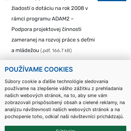
žiadostí o dotáciu na rok 2008 v
rámci programu ADAM2 –
Podpora projektovej činnosti
zameranej na rozvoj práce s deťmi
a mládežou
(.pdf, 166.7 kB)
POUŽÍVAME COOKIES
Návrat hore
Súbory cookie a ďalšie technológie sledovania
používame na zlepšenie vášho zážitku z prehliadania
Kontakty
Mapa stránky
RSS
Vyhlásenie o prístupnosti
našich webových stránok, na to, aby sme vám
Nastavenia cookies
zobrazovali prispôsobený obsah a cielené reklamy, na
Prevádzkovateľom služby je Ministerstvo školstva, výskumu,
analýzu návštevnosti našich webových stránok a na
vývoja a mládeže Slovenskej republiky.
pochopenie toho, odkiaľ naši návštevníci prichádzajú.
Tvorba stránok
: Aglo Solutions
Redakčný systém
: SysCom