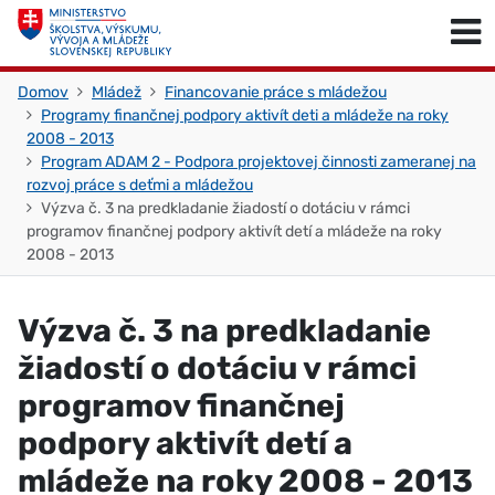
Skočiť na obsah
Skočiť na začiatok stránky
Domov
Mládež
Financovanie práce s mládežou
Programy finančnej podpory aktivít deti a mládeže na roky
2008 - 2013
Program ADAM 2 - Podpora projektovej činnosti zameranej na
rozvoj práce s deťmi a mládežou
Výzva č. 3 na predkladanie žiadostí o dotáciu v rámci
programov finančnej podpory aktivít detí a mládeže na roky
2008 - 2013
Výzva č. 3 na predkladanie
žiadostí o dotáciu v rámci
programov finančnej
podpory aktivít detí a
mládeže na roky 2008 - 2013