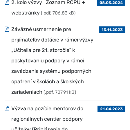
2. kolo výzvy_Zoznam RCPU +
08.03.2024
webstránky
(.pdf, 706.83 kB)
Záväzné usmernenie pre
13.11.2023
prijímateľov dotácie v rámci výzvy
„Učitelia pre 21. storočie“ k
poskytovaniu podpory v rámci
zavádzania systému podporných
opatrení v školách a školských
zariadeniach
(.pdf, 707.91 kB)
Výzva na pozície mentorov do
21.04.2023
regionálnych centier podpory
učiteľov (Prihlásenie do