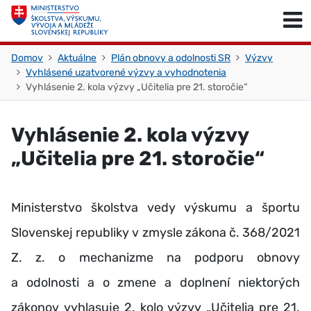
Skočiť na obsah
Skočiť na začiatok stránky
Domov
Aktuálne
Plán obnovy a odolnosti SR
Výzvy
Vyhlásené uzatvorené výzvy a vyhodnotenia
Vyhlásenie 2. kola výzvy „Učitelia pre 21. storočie“
Vyhlásenie 2. kola výzvy
„Učitelia pre 21. storočie“
Ministerstvo školstva vedy výskumu a športu
Slovenskej republiky v zmysle zákona č. 368/2021
Z. z. o mechanizme na podporu obnovy
a odolnosti a o zmene a doplnení niektorých
zákonov vyhlasuje 2. kolo výzvy „Učitelia pre 21.