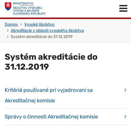
Skočiť na obsah
Skočiť na začiatok stránky
Domov
Vysoké školstvo
Akreditácie v oblasti vysokého školstva
Systém akreditácie do 31.12.2019
Systém akreditácie do
31.12.2019
Kritériá používané pri vyjadrovaní sa
Akreditačnej komisie
Správy o činnosti Akreditačnej komisie