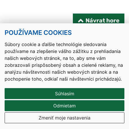
Návrat hore
POUŽÍVAME COOKIES
Kontakty
Mapa stránky
RSS
Vyhlásenie o prístupnosti
Nastavenia cookies
Súbory cookie a ďalšie technológie sledovania
používame na zlepšenie vášho zážitku z prehliadania
Prevádzkovateľom služby je Ministerstvo školstva, výskumu,
našich webových stránok, na to, aby sme vám
vývoja a mládeže Slovenskej republiky.
zobrazovali prispôsobený obsah a cielené reklamy, na
Tvorba stránok
: Aglo Solutions
analýzu návštevnosti našich webových stránok a na
Redakčný systém
: SysCom
pochopenie toho, odkiaľ naši návštevníci prichádzajú.
Súhlasím
Odmietam
Zmeniť moje nastavenia