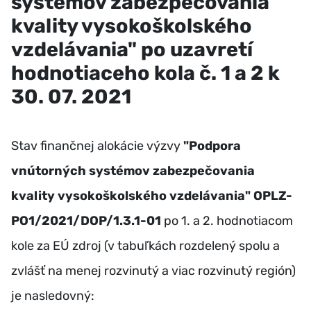
systémov zabezpečovania
kvality vysokoškolského
vzdelávania" po uzavretí
hodnotiaceho kola č. 1 a 2 k
30. 07. 2021
Stav finančnej alokácie výzvy
"Podpora
vnútorných systémov zabezpečovania
kvality vysokoškolského vzdelávania" OPLZ-
PO1/2021/DOP/1.3.1-01
po 1. a 2. hodnotiacom
kole za EÚ zdroj (v tabuľkách rozdelený spolu a
zvlášť na menej rozvinutý a viac rozvinutý región)
je nasledovný: