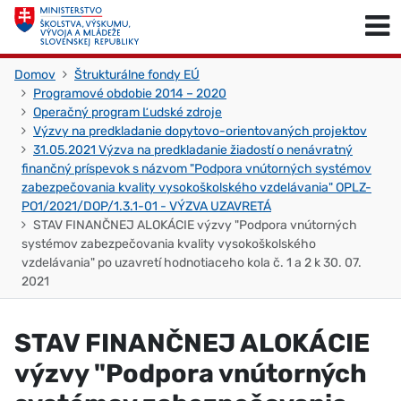
Skočiť na obsah
Skočiť na začiatok stránky
Domov
Štrukturálne fondy EÚ
Programové obdobie 2014 – 2020
Operačný program Ľudské zdroje
Výzvy na predkladanie dopytovo-orientovaných projektov
31.05.2021 Výzva na predkladanie žiadostí o nenávratný
finančný príspevok s názvom "Podpora vnútorných systémov
zabezpečovania kvality vysokoškolského vzdelávania" OPLZ-
PO1/2021/DOP/1.3.1-01 - VÝZVA UZAVRETÁ
STAV FINANČNEJ ALOKÁCIE výzvy "Podpora vnútorných
systémov zabezpečovania kvality vysokoškolského
vzdelávania" po uzavretí hodnotiaceho kola č. 1 a 2 k 30. 07.
2021
STAV FINANČNEJ ALOKÁCIE
výzvy "Podpora vnútorných