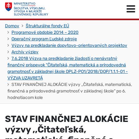
Skočiť na obsah
Skočiť na začiatok stránky
Domov
Štrukturálne fondy EÚ
Programové obdobie 2014 – 2020
Operačný program Ľudské zdroje
Výzvy na predkladanie dopytovo-orientovaných projektov
Archív výziev
7.6.2018 Výzva na predkladanie žiadostí o nenávratný
finančný príspevok "Čitateľská, matematická a prírodovedná
gramotnosť v základnej škole OPLZ-PO1/2018/DOP/1.1.1-01 -
VÝZVA UZAVRETÁ
STAV FINANČNEJ ALOKÁCIE výzvy ,,Čitateľská, matematická,
finančná a prírodovedná gramotnosť v základnej škole" po 6.
hodnotiacom kole
STAV FINANČNEJ ALOKÁCIE
výzvy ,,Čitateľská,