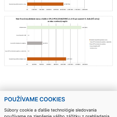
POUŽÍVAME COOKIES
Návrat hore
Súbory cookie a ďalšie technológie sledovania
používame na zlepšenie vášho zážitku z prehliadania