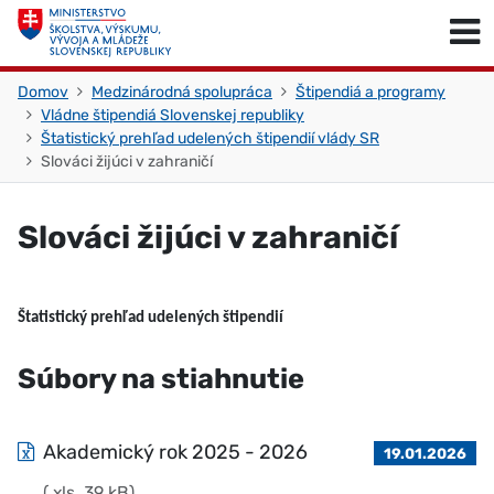
Skočiť na obsah
Skočiť na začiatok stránky
Domov
Medzinárodná spolupráca
Štipendiá a programy
Vládne štipendiá Slovenskej republiky
Štatistický prehľad udelených štipendií vlády SR
Slováci žijúci v zahraničí
Slováci žijúci v zahraničí
Štatistický prehľad udelených štipendií
Súbory na stiahnutie
Akademický rok 2025 - 2026
19.01.2026
(.xls, 39 kB)