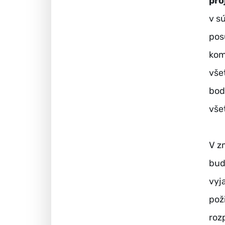
pro
v s
pos
kom
vše
bod
vše
V z
bud
vyj
pož
roz