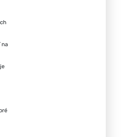
ých
í na
je
oré