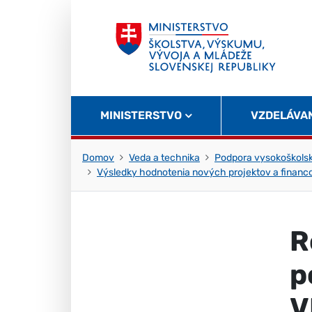
Skočiť na obsah
Skočiť na začiatok stránky
MINISTERSTVO
VZDELÁVA
Domov
Veda a technika
Podpora vysokoškolsk
Výsledky hodnotenia nových projektov a financ
R
p
V