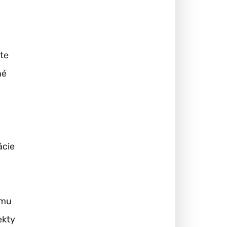
te
né
ácie
emu
ekty