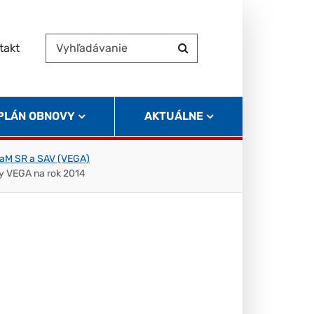
takt
Vyhľadávanie
Hľadať
 PLÁN OBNOVY
AKTUÁLNE
aM SR a SAV (VEGA)
ty VEGA na rok 2014