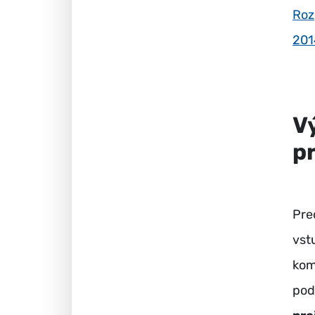
Roz
201
V
p
Pre
vst
kom
pod