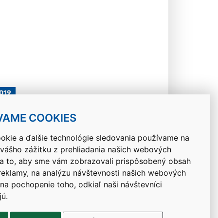
2019
VAME COOKIES
okie a ďalšie technológie sledovania používame na
 vášho zážitku z prehliadania našich webových
Návrat hore
na to, aby sme vám zobrazovali prispôsobený obsah
 reklamy, na analýzu návštevnosti našich webových
 na pochopenie toho, odkiaľ naši návštevníci
jú.