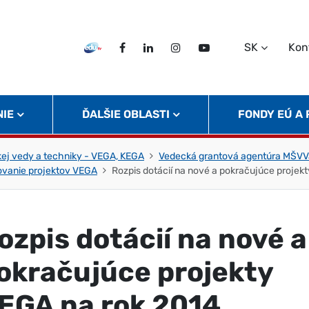
SK
Kon
EDU TV
Facebook
LinkedIn
Instagram
Twitter
NIE
ĎALŠIE OBLASTI
FONDY EÚ A
ej vedy a techniky - VEGA, KEGA
Vedecká grantová agentúra MŠVV
ovanie projektov VEGA
Rozpis dotácií na nové a pokračujúce projek
ozpis dotácií na nové a
okračujúce projekty
EGA na rok 2014