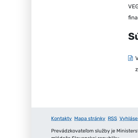
VEG
fin
S
V
z
Kontakty
Mapa stránky
RSS
Vyhláse
Prevádzkovateľom služby je Ministers