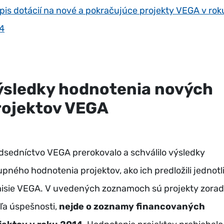
pis dotácií na nové a pokračujúce projekty VEGA v rok
4
ýsledky hodnotenia nových
rojektov VEGA
dsedníctvo VEGA prerokovalo a schválilo výsledky
upného hodnotenia projektov, ako ich predložili jednotl
isie VEGA. V uvedených zoznamoch sú projekty zora
ľa úspešnosti,
nejde o zoznamy financovaných