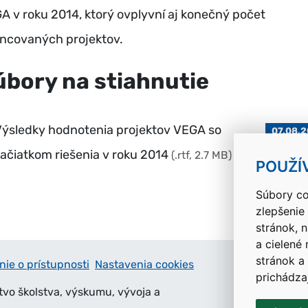
A v roku 2014, ktorý ovplyvní aj konečný počet
ancovaných projektov.
úbory na stiahnutie
ýsledky hodnotenia projektov VEGA so
07.08.
ačiatkom riešenia v roku 2014
(.rtf, 2.7 MB)
POUŽÍ
Súbory co
zlepšenie
stránok, 
a cielené
stránok a
nie o prístupnosti
Nastavenia cookies
prichádza
tvo školstva, výskumu, vývoja a