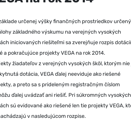
základe určenej výšky finančných prostriedkov určen
úlohy základného výskumu na verejných vysokých
lách iniciovaných riešiteľmi sa zverejňuje rozpis dotáci
é a pokračujúce projekty VEGA na rok 2014.
jekty žiadateľov z verejných vysokých škôl, ktorým nie 
kytnutá dotácia, VEGA ďalej neeviduje ako riešené
jekty, a preto sa s prideleným registračným číslom
ôžu ďalej uvádzať ani riešiť. Pri súkromných vysokých
lách sú evidované ako riešené len tie projekty VEGA, kt
nachádzajú v nasledujúcom rozpise.