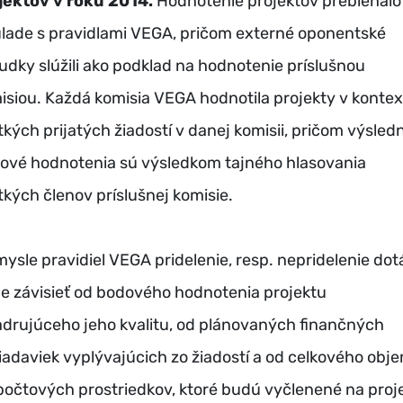
jektov v roku 2014.
Hodnotenie projektov prebiehalo
úlade s pravidlami VEGA, pričom externé oponentské
udky slúžili ako podklad na hodnotenie príslušnou
isiou. Každá komisia VEGA hodnotila projekty v kontex
tkých prijatých žiadostí v danej komisii, pričom výsled
ové hodnotenia sú výsledkom tajného hlasovania
tkých členov príslušnej komisie.
mysle pravidiel VEGA pridelenie, resp. nepridelenie dot
e závisieť od bodového hodnotenia projektu
adrujúceho jeho kvalitu, od plánovaných finančných
iadaviek vyplývajúcich zo žiadostí a od celkového obj
počtových prostriedkov, ktoré budú vyčlenené na proj