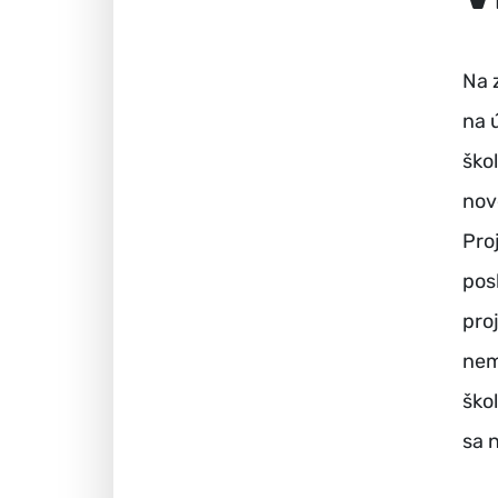
Na 
na 
ško
nov
Pro
pos
pro
nem
ško
sa 