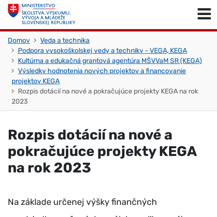
Skočiť na obsah
Skočiť na začiatok stránky
Domov
Veda a technika
Podpora vysokoškolskej vedy a techniky - VEGA, KEGA
Kultúrna a edukačná grantová agentúra MŠVVaM SR (KEGA)
Výsledky hodnotenia nových projektov a financovanie
projektov KEGA
Rozpis dotácií na nové a pokračujúce projekty KEGA na rok
2023
Rozpis dotácií na nové a
pokračujúce projekty KEGA
na rok 2023
Na základe určenej výšky finančných