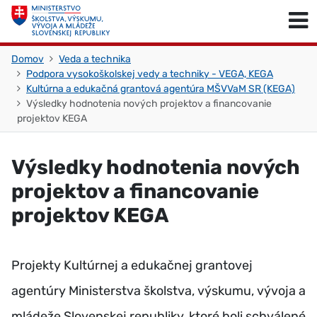
Skočiť na obsah
Skočiť na začiatok stránky
Domov
Veda a technika
Podpora vysokoškolskej vedy a techniky - VEGA, KEGA
Kultúrna a edukačná grantová agentúra MŠVVaM SR (KEGA)
Výsledky hodnotenia nových projektov a financovanie
projektov KEGA
Výsledky hodnotenia nových
projektov a financovanie
projektov KEGA
Projekty Kultúrnej a edukačnej grantovej
agentúry Ministerstva školstva, výskumu, vývoja a
mládeže Slovenskej republiky, ktoré boli schválené