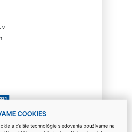
 v
h
021
VAME COOKIES
okie a ďalšie technológie sledovania používame na