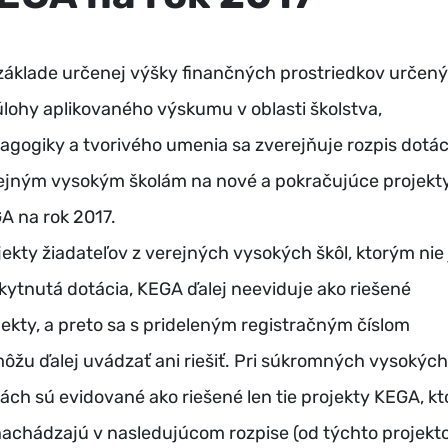
základe určenej výšky finančných prostriedkov určen
úlohy aplikovaného výskumu v oblasti školstva,
agogiky a tvorivého umenia sa zverejňuje rozpis dotác
ejným vysokým školám na nové a pokračujúce projekt
A na rok 2017.
jekty žiadateľov z verejných vysokých škôl, ktorým nie 
kytnutá dotácia, KEGA ďalej neeviduje ako riešené
jekty, a preto sa s prideleným registračným číslom
ôžu ďalej uvádzať ani riešiť. Pri súkromných vysokých
lách sú evidované ako riešené len tie projekty KEGA, kt
nachádzajú v nasledujúcom rozpise (od týchto projekt