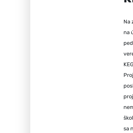
Na 
na 
ped
ver
KEG
Pro
pos
pro
nem
ško
sa 