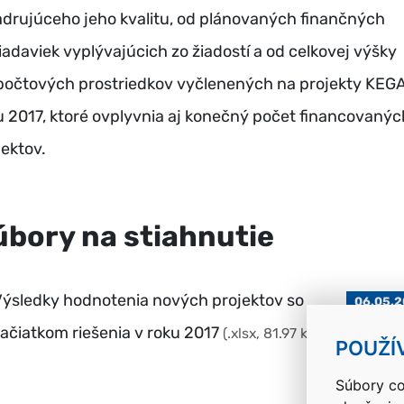
adrujúceho jeho kvalitu, od plánovaných finančných
iadaviek vyplývajúcich zo žiadostí a od celkovej výšky
počtových prostriedkov vyčlenených na projekty KEGA
u 2017, ktoré ovplyvnia aj konečný počet financovanýc
jektov.
úbory na stiahnutie
ýsledky hodnotenia nových projektov so
06.05.2
ačiatkom riešenia v roku 2017
(.xlsx, 81.97 kB)
POUŽÍ
Súbory co