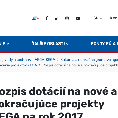
SK
Kon
EDU TV
Facebook
LinkedIn
Instagram
Twitter
NIE
ĎALŠIE OBLASTI
FONDY EÚ A
ej vedy a techniky - VEGA, KEGA
Kultúrna a edukačná grantová a
ovanie projektov KEGA
Rozpis dotácií na nové a pokračujúce projek
ozpis dotácií na nové a
okračujúce projekty
EGA na rok 2017