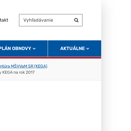
takt
Vyhľadávanie
Hľadať
 PLÁN OBNOVY
AKTUÁLNE
gentúra MŠVVaM SR (KEGA)
ty KEGA na rok 2017