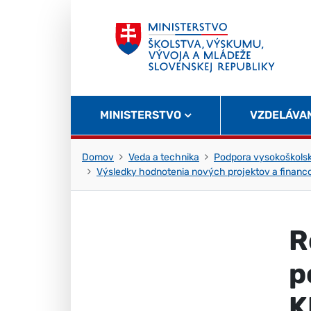
Skočiť na obsah
Skočiť na začiatok stránky
MINISTERSTVO
VZDELÁVA
Domov
Veda a technika
Podpora vysokoškolsk
Výsledky hodnotenia nových projektov a financ
R
p
K