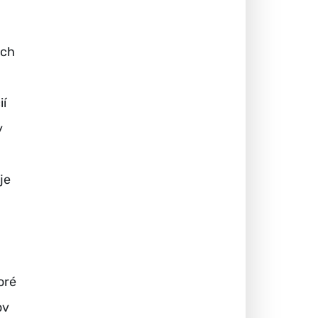
ých
ií
y
je
oré
ov