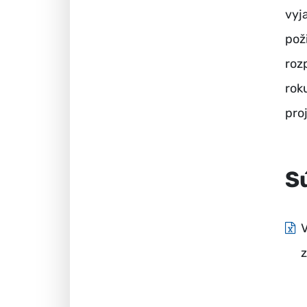
vyj
pož
roz
rok
pro
S
V
z