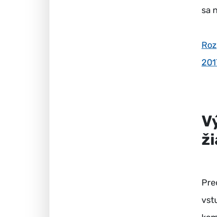
sa 
Roz
201
V
ži
Pre
vst