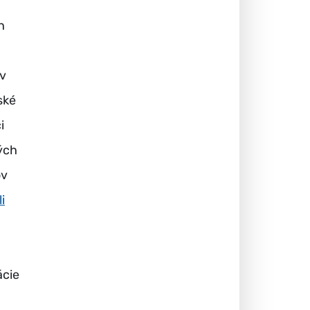
h
 v
ské
i
ých
ov
i
ácie