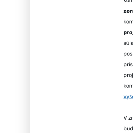
kom
zor
kom
pro
súl
pos
prí
pro
kom
vys
V z
bud