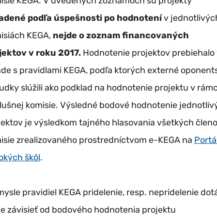
isie KEGA. V uvedených zoznamoch sú projekty
adené podľa úspešnosti po hodnotení
v jednotlivýc
isiách KEGA,
nejde o zoznam financovaných
jektov v roku 2017.
Hodnotenie projektov prebiehalo
ade s pravidlami KEGA, podľa ktorých externé oponent
udky slúžili ako podklad na hodnotenie projektu v rámc
slušnej komisie. Výsledné bodové hodnotenie jednotliv
jektov je výsledkom tajného hlasovania všetkých člen
isie zrealizovaného prostredníctvom e-KEGA na
Portál
okých škôl
.
mysle pravidiel KEGA pridelenie, resp. nepridelenie dot
e závisieť od bodového hodnotenia projektu