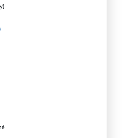
y).
u
né