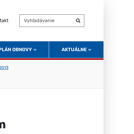
takt
Vyhľadávanie
Hľadať
 PLÁN OBNOVY
AKTUÁLNE
 2013
m