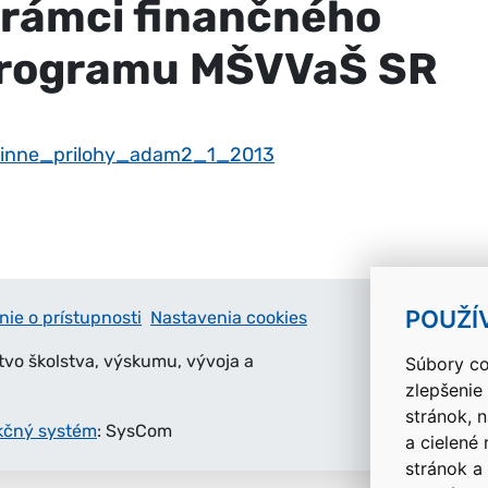
 rámci finančného
rogramu MŠVVaŠ SR
inne_prilohy_adam2_1_2013
POUŽÍ
nie o prístupnosti
Nastavenia cookies
tvo školstva, výskumu, vývoja a
Súbory co
zlepšenie
stránok, 
kčný systém
: SysCom
a cielené
stránok a