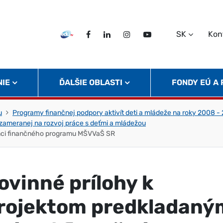
SK
Kon
EDU TV
Facebook
LinkedIn
Instagram
Twitter
NIE
ĎALŠIE OBLASTI
FONDY EÚ A
u
Programy finančnej podpory aktivít deti a mládeže na roky 2008 -
zameranej na rozvoj práce s deťmi a mládežou
ámci finančného programu MŠVVaŠ SR
ovinné prílohy k
rojektom predkladaný