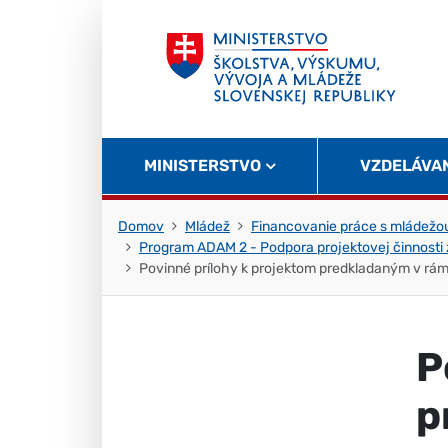
Skočiť na obsah
Skočiť na začiatok stránky
MINISTERSTVO
VZDELÁVA
Domov
Mládež
Financovanie práce s mládežo
Program ADAM 2 - Podpora projektovej činnosti 
Povinné prílohy k projektom predkladaným v r
P
p