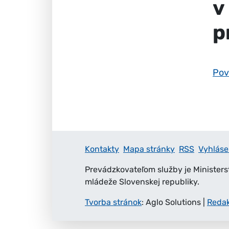
v
p
Pov
Kontakty
Mapa stránky
RSS
Vyhláse
Prevádzkovateľom služby je Ministers
mládeže Slovenskej republiky.
Tvorba stránok
: Aglo Solutions
|
Reda