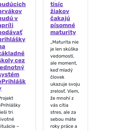
budúcich
tisíc
prvákov
žiakov
budú v
čakajú
apríli
písomné
podávať
maturity
prihlášky
„Maturita nie
na
je len skúška
základné
vedomostí,
školy cez
ale moment,
jednotný
keď mladý
systém
človek
ePrihlášk
ukazuje svoju
y
zrelosť. Viem,
Projekt
že mnohí z
ePrihlášky
vás cítia
ieši tri
stres, ale za
životné
sebou máte
situácie –
roky práce a