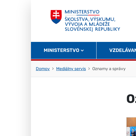
Skočiť na obsah
Skočiť na začiatok stránky
MINISTERSTVO
VZDELÁVA
Domov
Mediálny servis
Oznamy a správy
O