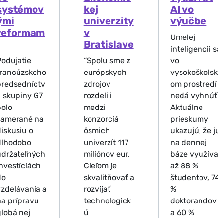
systémov
kej
AI vo
ými
univerzity
výučbe
reformam
v
Umelej
Bratislave
inteligencii s
Podujatie
“Spolu sme z
vo
francúzskeho
európskych
vysokoškolsk
predsedníctv
zdrojov
om prostredí
a skupiny G7
rozdelili
nedá vyhnúť
bolo
medzi
Aktuálne
zamerané na
konzorciá
prieskumy
diskusiu o
ôsmich
ukazujú, že j
dlhodobo
univerzít 117
na dennej
udržateľných
miliónov eur.
báze využív
investíciách
Cieľom je
až 88 %
do
skvalitňovať a
študentov, 7
vzdelávania a
rozvíjať
%
na prípravu
technologick
doktorandov
globálnej
ú
a 60 %