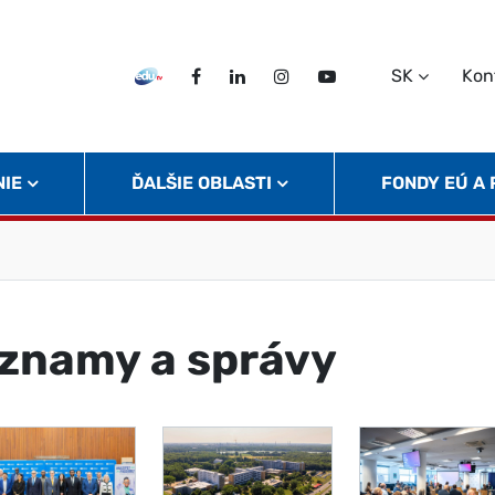
SK
Kon
EDU TV
Facebook
LinkedIn
Instagram
Twitter
NIE
ĎALŠIE OBLASTI
FONDY EÚ A
znamy a správy