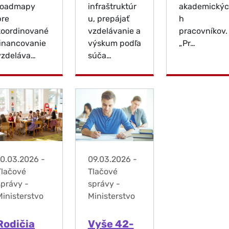
roadmapy
infraštruktúr
akademický
pre
u, prepájať
h
koordinované
vzdelávanie a
pracovníkov.
financovanie
výskum podľa
„Pr…
vzdeláva…
súča…
10.03.2026
-
09.03.2026
-
Tlačové
Tlačové
správy -
správy -
Ministerstvo
Ministerstvo
Rodičia
Vyše 42-