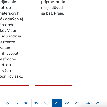
prijímanie
príprav, preto
detí do
nie je dôvod
materských,
sa báť. Praje…
základných aj
stredných
kôl. V apríli
budú rodičia
cez tento
systém
prihlasovať
šesťročné
deti do
prvých
ročníkov zák…
Aktuálna
16
17
18
19
20
21
22
23
24
25