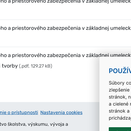
ho a priestorového zabezpečenia v základnej umelecke
o a priestorového zabezpečenia v základnej umeleckej
ho a priestorového zabezpečenia v základnej umelecke
j tvorby
(.pdf, 129.27 kB)
POUŽÍ
Súbory co
zlepšenie
stránok, 
a cielené
stránok a
nie o prístupnosti
Nastavenia cookies
prichádza
tvo školstva, výskumu, vývoja a