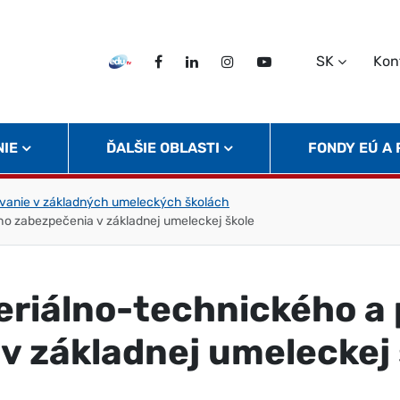
SK
Kon
EDU TV
Facebook
LinkedIn
Instagram
Twitter
NIE
ĎALŠIE OBLASTI
FONDY EÚ A
vanie v základných umeleckých školách
ho zabezpečenia v základnej umeleckej škole
riálno-technického a 
v základnej umeleckej 