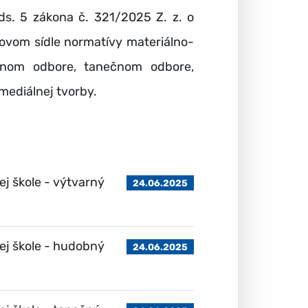
ds. 5 zákona č. 321/2025 Z. z. o
ovom sídle normatívy materiálno-
bnom odbore, tanečnom odbore,
mediálnej tvorby.
j škole - výtvarný
24.06.2025
ej škole - hudobný
24.06.2025