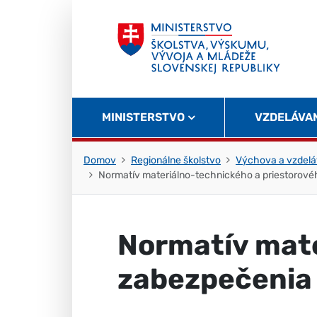
Skočiť na obsah
Skočiť na začiatok stránky
MINISTERSTVO
VZDELÁVA
Domov
Regionálne školstvo
Výchova a vzdelá
Normatív materiálno-technického a priestorové
Normatív mate
zabezpečenia 