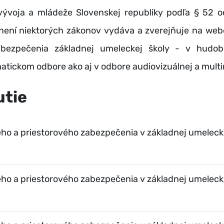
 vývoja a mládeže Slovenskej republiky podľa § 52 o
lnení niektorých zákonov
vydáva a zverejňuje na web
zabezpečenia základnej umeleckej školy - v hudo
tickom odbore ako aj v odbore audiovizuálnej a multi
utie
ho a priestorového zabezpečenia v základnej umelecke
ho a priestorového zabezpečenia v základnej umeleck