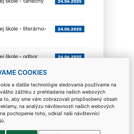
j škole - tanečný
24.06.2025
 škole - literárno-
24.06.2025
j škole - odbor
24.06.2025
VAME COOKIES
okie a ďalšie technológie sledovania používame na
 vášho zážitku z prehliadania našich webových
Návrat hore
na to, aby sme vám zobrazovali prispôsobený obsah
 reklamy, na analýzu návštevnosti našich webových
 na pochopenie toho, odkiaľ naši návštevníci
jú.