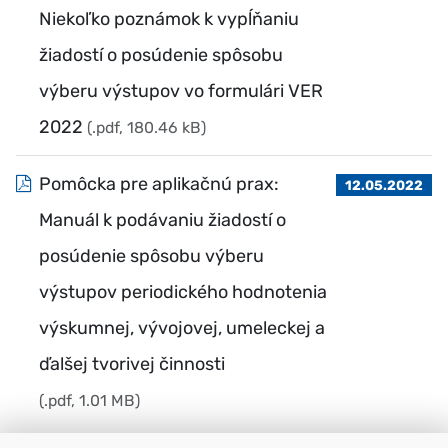
Niekoľko poznámok k vypĺňaniu
žiadostí o posúdenie spôsobu
výberu výstupov vo formulári VER
2022
(.pdf, 180.46 kB)
Pomôcka pre aplikačnú prax:
12.05.2022
Manuál k podávaniu žiadostí o
posúdenie spôsobu výberu
výstupov periodického hodnotenia
výskumnej, vývojovej, umeleckej a
ďalšej tvorivej činnosti
(.pdf, 1.01 MB)