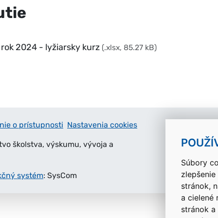
utie
ok 2024 - lyžiarsky kurz
(.xlsx, 85.27 kB)
nie o prístupnosti
Nastavenia cookies
POUŽÍ
tvo školstva, výskumu, vývoja a
Súbory co
zlepšenie
kčný systém
: SysCom
stránok, 
a cielené
stránok a