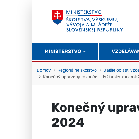
Skočiť na obsah
Skočiť na začiatok stránky
MINISTERSTVO
VZDELÁVA
Domov
Regionálne školstvo
Ďalšie oblasti vzd
Konečný upravený rozpočet - lyžiarsky kurz rok
Konečný uprav
2024