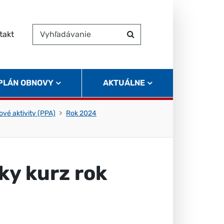
takt
Vyhľadávanie
Hľadať
 PLÁN OBNOVY
AKTUÁLNE
vé aktivity (PPA)
Rok 2024
ky kurz rok