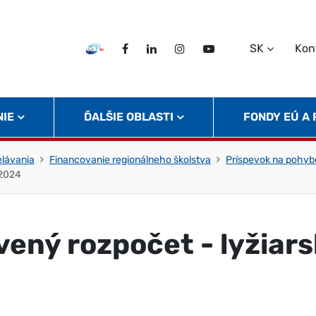
SK
Kon
EDU TV
Facebook
LinkedIn
Instagram
Twitter
NIE
ĎALŠIE OBLASTI
FONDY EÚ A
elávania
Financovanie regionálneho školstva
Príspevok na pohybo
 2024
ený rozpočet - lyžiars