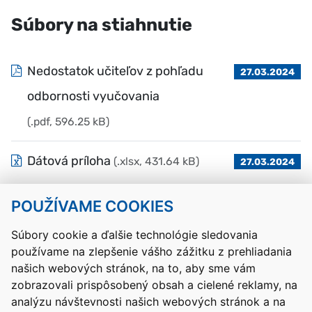
Súbory na stiahnutie
Nedostatok učiteľov z pohľadu
27.03.2024
odbornosti vyučovania
(.pdf, 596.25 kB)
Dátová príloha
(.xlsx, 431.64 kB)
27.03.2024
POUŽÍVAME COOKIES
Návrat hore
Súbory cookie a ďalšie technológie sledovania
používame na zlepšenie vášho zážitku z prehliadania
Kontakty
Mapa stránky
RSS
Vyhlásenie o prístupnosti
našich webových stránok, na to, aby sme vám
Nastavenia cookies
zobrazovali prispôsobený obsah a cielené reklamy, na
Prevádzkovateľom služby je Ministerstvo školstva, výskumu,
analýzu návštevnosti našich webových stránok a na
vývoja a mládeže Slovenskej republiky.