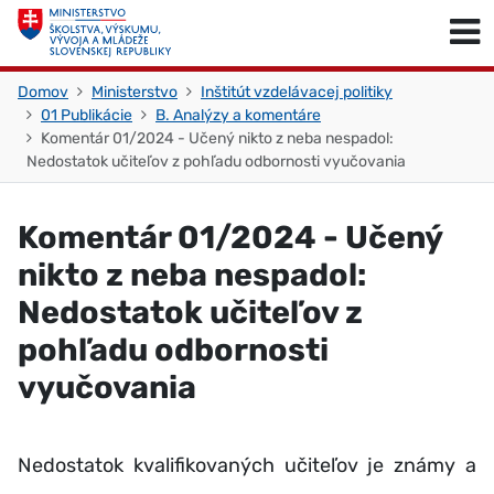
Skočiť na obsah
Skočiť na začiatok stránky
Domov
Ministerstvo
Inštitút vzdelávacej politiky
01 Publikácie
B. Analýzy a komentáre
Komentár 01/2024 - Učený nikto z neba nespadol:
Nedostatok učiteľov z pohľadu odbornosti vyučovania
Komentár 01/2024 - Učený
nikto z neba nespadol:
Nedostatok učiteľov z
pohľadu odbornosti
vyučovania
Nedostatok kvalifikovaných učiteľov je známy a