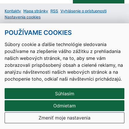
Kontakty
Mapa stránky
RSS
Vyhlásenie o prístupnosti
Nastavenia cookies
Prevádzkovateľom služby je Ministerstvo školstva, výskumu,
POUŽÍVAME COOKIES
vývoja a mládeže Slovenskej republiky.
Súbory cookie a ďalšie technológie sledovania
Tvorba stránok
: Aglo Solutions
Redakčný systém
: SysCom
používame na zlepšenie vášho zážitku z prehliadania
našich webových stránok, na to, aby sme vám
zobrazovali prispôsobený obsah a cielené reklamy, na
analýzu návštevnosti našich webových stránok a na
pochopenie toho, odkiaľ naši návštevníci prichádzajú.
Súhlasím
Odmietam
Zmeniť moje nastavenia