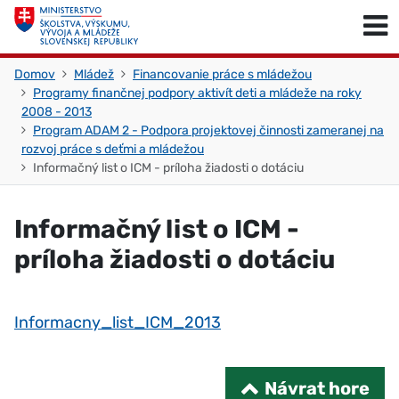
Skočiť na obsah
Skočiť na začiatok stránky
Domov
Mládež
Financovanie práce s mládežou
Programy finančnej podpory aktivít deti a mládeže na roky
2008 - 2013
Program ADAM 2 - Podpora projektovej činnosti zameranej na
rozvoj práce s deťmi a mládežou
Informačný list o ICM - príloha žiadosti o dotáciu
Informačný list o ICM -
príloha žiadosti o dotáciu
Informacny_list_ICM_2013
Návrat hore