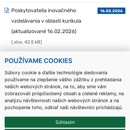
Poskytovatelia inovačného
16.02.2026
vzdelávania v oblasti kurikula
(aktualizované 16.02.2026)
(.xlsx, 42.5 kB)
POUŽÍVAME COOKIES
Návrat hore
Súbory cookie a ďalšie technológie sledovania
používame na zlepšenie vášho zážitku z prehliadania
Kontakty
Mapa stránky
RSS
Vyhlásenie o prístupnosti
našich webových stránok, na to, aby sme vám
Nastavenia cookies
zobrazovali prispôsobený obsah a cielené reklamy, na
Prevádzkovateľom služby je Ministerstvo školstva, výskumu,
analýzu návštevnosti našich webových stránok a na
vývoja a mládeže Slovenskej republiky.
pochopenie toho, odkiaľ naši návštevníci prichádzajú.
Tvorba stránok
: Aglo Solutions
Redakčný systém
: SysCom
Súhlasím