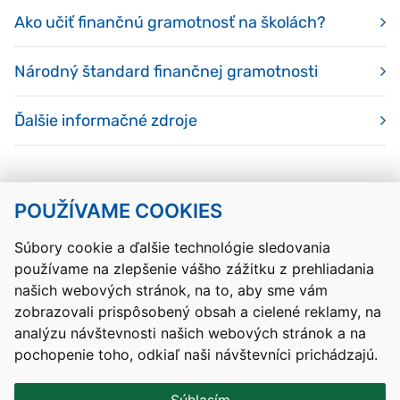
Ako učiť finančnú gramotnosť na školách?
Národný štandard finančnej gramotnosti
Ďalšie informačné zdroje
POUŽÍVAME COOKIES
Návrat hore
Súbory cookie a ďalšie technológie sledovania
používame na zlepšenie vášho zážitku z prehliadania
Kontakty
Mapa stránky
RSS
Vyhlásenie o prístupnosti
našich webových stránok, na to, aby sme vám
Nastavenia cookies
zobrazovali prispôsobený obsah a cielené reklamy, na
Prevádzkovateľom služby je Ministerstvo školstva, výskumu,
analýzu návštevnosti našich webových stránok a na
vývoja a mládeže Slovenskej republiky.
pochopenie toho, odkiaľ naši návštevníci prichádzajú.
Tvorba stránok
: Aglo Solutions
Redakčný systém
: SysCom