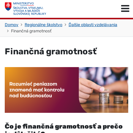
Skočiť na obsah
Skočiť na začiatok stránky
Domov
Regionálne školstvo
Ďalšie oblasti vzdelávania
Finančná gramotnosť
Finančná gramotnosť
Čo je finančná gramotnosť a prečo