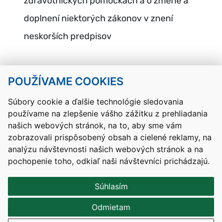
zdravotníckych pomôckach a o zmene a
doplnení niektorých zákonov v znení
neskorších predpisov
POUŽÍVAME COOKIES
Návrat hore
Súbory cookie a ďalšie technológie sledovania
používame na zlepšenie vášho zážitku z prehliadania
Kontakty
Mapa stránky
RSS
Vyhlásenie o prístupnosti
našich webových stránok, na to, aby sme vám
Nastavenia cookies
zobrazovali prispôsobený obsah a cielené reklamy, na
Prevádzkovateľom služby je Ministerstvo školstva, výskumu,
analýzu návštevnosti našich webových stránok a na
vývoja a mládeže Slovenskej republiky.
pochopenie toho, odkiaľ naši návštevníci prichádzajú.
Tvorba stránok
: Aglo Solutions
Redakčný systém
: SysCom
Súhlasím
Odmietam