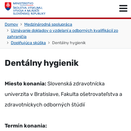
Skočiť na obsah
Skočiť na začiatok stránky
Domov
Medzinárodná spolupráca
Uznávanie dokladov o vzdelaní a odborných kvalifikácií zo
zahraničia
Doplňujúca skúška
Dentálny hygienik
Dentálny hygienik
Miesto konania:
Slovenská zdravotnícka
univerzita v Bratislave, Fakulta ošetrovateľstva a
zdravotníckych odborných štúdií
Termín konania: