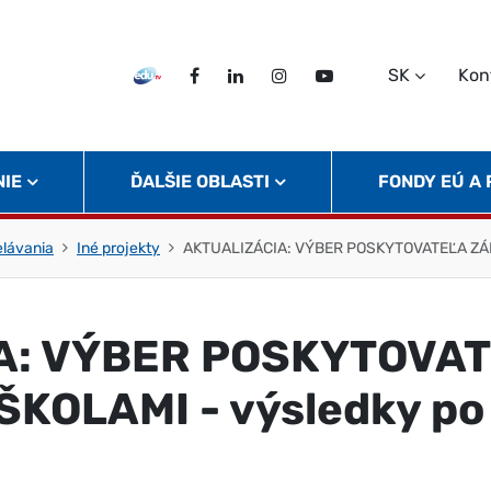
SK
Kon
EDU TV
Facebook
LinkedIn
Instagram
Twitter
NIE
ĎALŠIE OBLASTI
FONDY EÚ A
elávania
Iné projekty
AKTUALIZÁCIA: VÝBER POSKYTOVATEĽA ZÁKL
A: VÝBER POSKYTOVA
OLAMI - výsledky po 