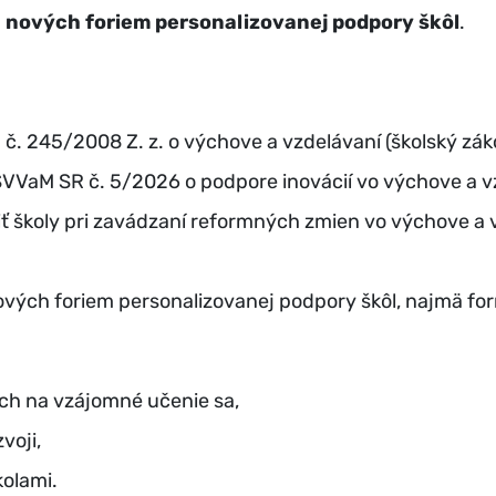
u nových foriem personalizovanej podpory škôl
.
č. 245/2008 Z. z. o výchove a vzdelávaní (školský zák
VVaM SR č. 5/2026 o podpore inovácií vo výchove a v
ť školy pri zavádzaní reformných zmien vo výchove a 
nových foriem personalizovanej podpory škôl, najmä fo
ch na vzájomné učenie sa,
voji,
olami.