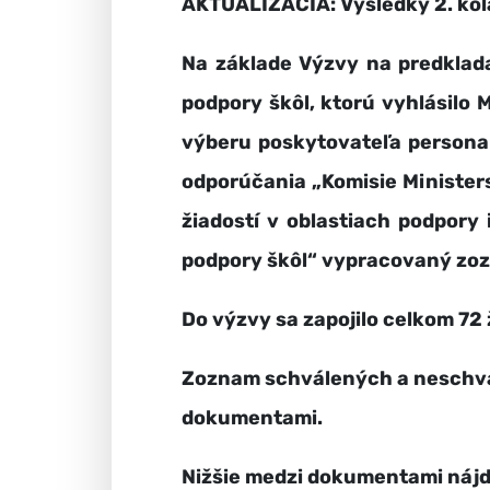
AKTUALIZÁCIA: Výsledky 2. kol
Na základe Výzvy na predklada
podpory škôl, ktorú vyhlásilo
výberu
poskytovateľa personal
odporúčania „
Komisie Minister
žiadostí v oblastiach podpory
podpory škôl“ vypracovaný zo
Do výzvy sa zapojilo celkom 72
Zoznam schválených a neschvál
dokumentami.
Nižšie medzi dokumentami nájde