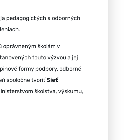
voja pedagogických a odborných
deniach.
dú oprávneným školám v
tanovených touto výzvou a jej
upinové formy podpory, odborné
ň spoločne tvoriť
Sieť
inisterstvom školstva, výskumu,