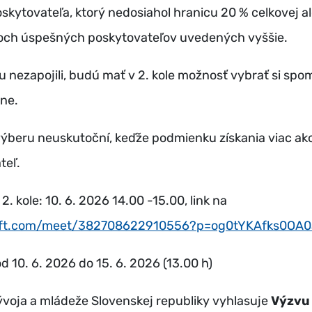
li poskytovateľa, ktorý nedosiahol hranicu 20 % celkovej
dvoch úspešných poskytovateľov uvedených vyššie.
eru nezapojili, budú mať v 2. kole možnosť vybrať si s
óne.
výberu neuskutoční, keďže podmienku získania viac ako
ateľ.
2. kole: 10. 6. 2026 14.00 -15.00, link na
soft.com/meet/382708622910556?p=og0tYKAfks0OA
od 10. 6. 2026 do 15. 6. 2026 (13.00 h)
ývoja a mládeže Slovenskej republiky vyhlasuje
Výzvu 