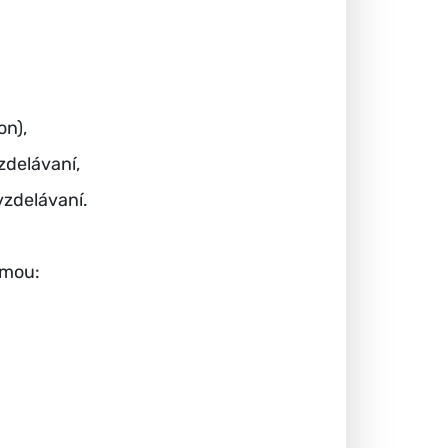
on),
zdelávaní,
vzdelávaní.
rmou: