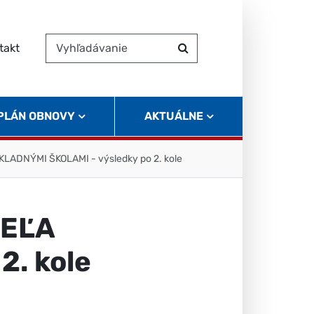
takt
Vyhľadávanie
Hľadať
 PLÁN OBNOVY
AKTUÁLNE
ADNÝMI ŠKOLAMI - výsledky po 2. kole
TEĽA
2. kole