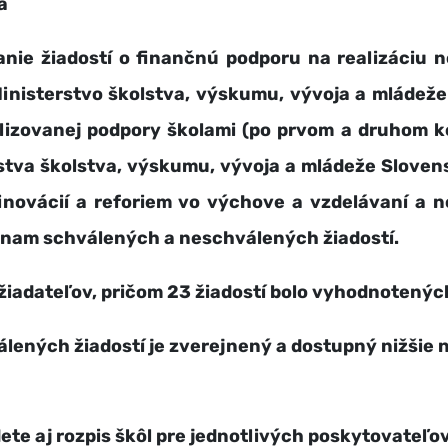
a
nie žiadostí o finančnú podporu na realizáciu 
 Ministerstvo školstva, výskumu, vývoja a mláde
izovanej podpory školami (po prvom a druhom ko
stva školstva, výskumu, vývoja a mládeže Sloven
 inovácií a reforiem vo výchove a vzdelávaní a 
znam schválených a neschválených žiadostí.
 žiadateľov, pričom 23 žiadostí bolo vyhodnoten
ených žiadostí je zverejnený a dostupný nižšie n
te aj rozpis škôl pre jednotlivých poskytovateľo