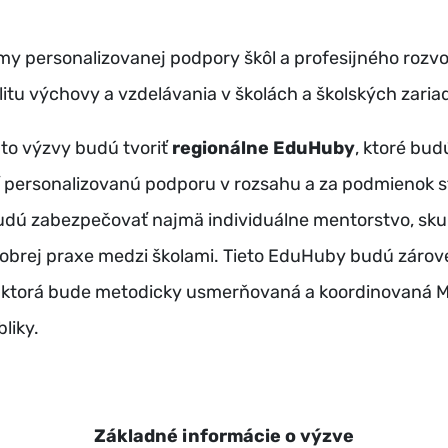
rmy personalizovanej podpory škôl a profesijného roz
itu výchovy a vzdelávania v školách a školských zaria
jto výzvy budú tvoriť
regionálne EduHuby
, ktoré bu
 personalizovanú podporu v rozsahu a za podmienok s
udú zabezpečovať najmä individuálne mentorstvo, sk
brej praxe medzi školami. Tieto EduHuby budú zárove
, ktorá bude metodicky usmerňovaná a koordinovaná M
liky.
Základné informácie o výzve