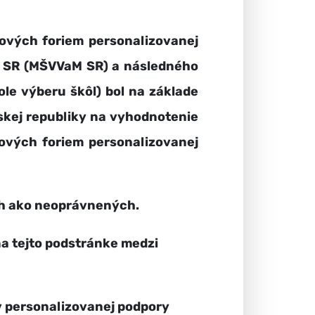
nových foriem personalizovanej
že SR (MŠVVaM SR) a následného
le výberu škôl) bol na základe
skej republiky na vyhodnotenie
nových foriem personalizovanej
ých ako neoprávnených.
a tejto podstránke medzi
v personalizovanej podpory