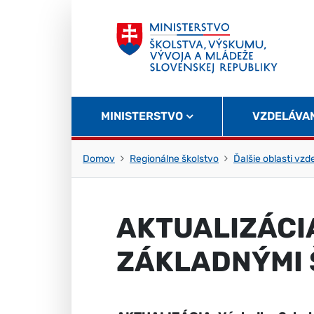
Skočiť na obsah
Skočiť na začiatok stránky
MINISTERSTVO
VZDELÁVA
Domov
Regionálne školstvo
Ďalšie oblasti vzd
AKTUALIZÁCI
ZÁKLADNÝMI ŠK