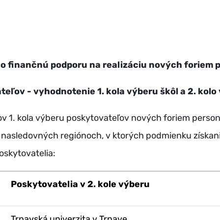
 o finančnú podporu na realizáciu nových foriem 
ľov - vyhodnotenie 1. kola výberu škôl a 2. kolo
v 1. kola výberu poskytovateľov nových foriem person
v nasledovných regiónoch, v ktorých podmienku získani
poskytovatelia:
Poskytovatelia v 2. kole výberu
Trnavská univerzita v Trnave