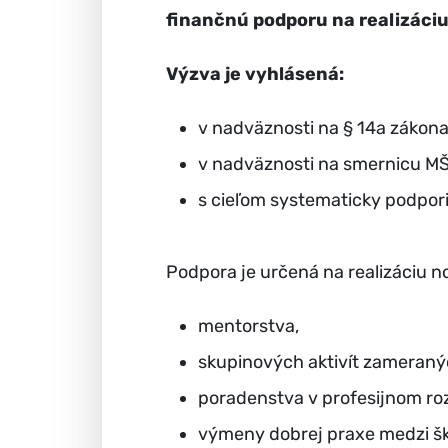
finančnú podporu na realizáci
Výzva je vyhlásená:
v nadväznosti na § 14a zákona 
v nadväznosti na smernicu MŠ
s cieľom systematicky podpori
Podpora je určená na realizáciu 
mentorstva,
skupinových aktivít zameraný
poradenstva v profesijnom roz
výmeny dobrej praxe medzi šk