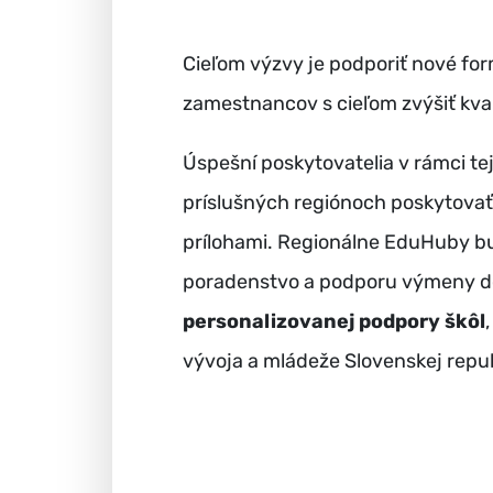
Cieľom výzvy je podporiť nové fo
zamestnancov s cieľom zvýšiť kval
Úspešní poskytovatelia v rámci te
príslušných regiónoch poskytovať
prílohami. Regionálne EduHuby b
poradenstvo a podporu výmeny do
personalizovanej podpory škôl
vývoja a mládeže Slovenskej repub