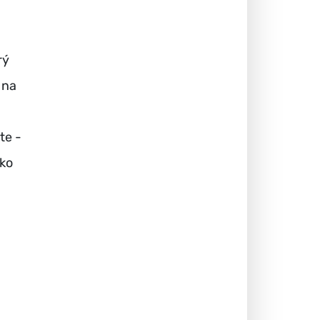
rý
 na
te -
żko