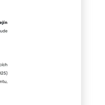
jín
bude
cích
025)
ntu,