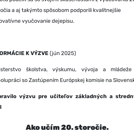
ročia a aj takýmto spôsobom podporili kvalitnejšie
novatívne vyučovanie dejepisu.
FORMÁCIE K VÝZVE
(jún 2025)
isterstvo školstva, výskumu, vývoja a mládež
polupráci so Zastúpením Európskej komisie na Slovens
pravilo výzvu pre učiteľov základných a stred
l
Ako učím 20. storočie.