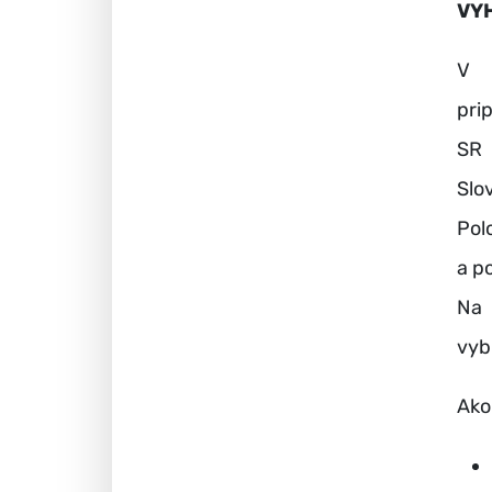
VY
V 
pri
SR 
Slo
Pol
a p
Na 
vyb
Ako