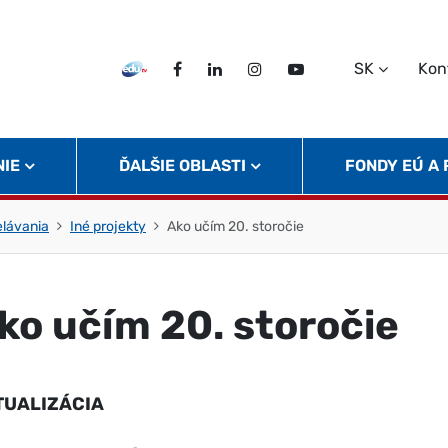
SK
Kon
EDU TV
Facebook
LinkedIn
Instagram
Twitter
NIE
ĎALŠIE OBLASTI
FONDY EÚ A
elávania
Iné projekty
Ako učím 20. storočie
ko učím 20. storočie
TUALIZÁCIA