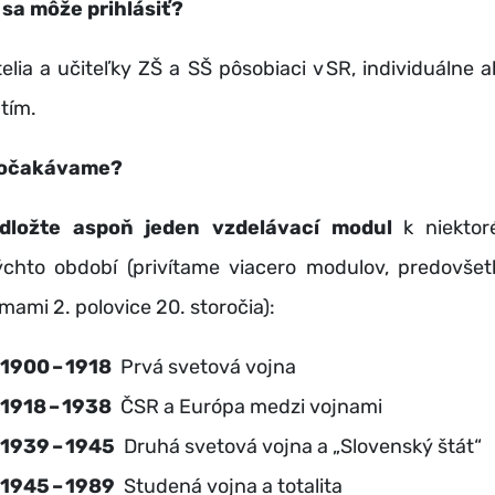
 sa môže prihlásiť?
telia a učiteľky ZŠ a SŠ pôsobiaci v SR, individuálne a
 tím.
 očakávame?
dložte aspoň jeden vzdelávací modul
k niekto
ýchto období (privítame viacero modulov, predovše
émami 2. polovice 20. storočia):
1900 – 1918
Prvá svetová vojna
1918 – 1938
ČSR a Európa medzi vojnami
1939 – 1945
Druhá svetová vojna a „Slovenský štát“
1945 – 1989
Studená vojna a totalita