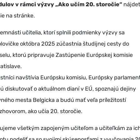
ulov v rámci výzvy „Ako učím 20. storočie“
nájde
ie na stránke.
emnásti učitelia, ktorí splnili podmienky výzvy sa
olovičke októbra 2025 zúčastnia študijnej cesty do
selu, ktorú pripravuje Zastúpenie Európskej komisie
atislave.
stníci navštívia Európsku komisiu, Európsky parlament
ú diskutovať o aktuálnom dianí v EÚ, spoznajú dejiny
vného mesta Belgicka a budú mať veľa príležitostí
ozhovorom, ako učia 20. storočie.
ujeme všetkým zapojeným učiteľom a učiteľkám za ic
otu podeliť sa so svojimi skúsenosťami z vyučovania 2