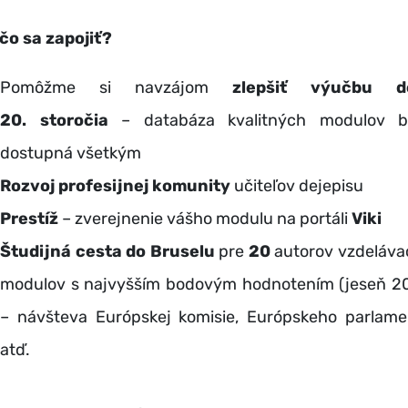
čo sa zapojiť?
Pomôžme si navzájom
zlepšiť výučbu de
20. storočia
– databáza kvalitných modulov 
dostupná všetkým
Rozvoj profesijnej komunity
učiteľov dejepisu
Prestíž
– zverejnenie vášho modulu na portáli
Viki
Študijná cesta do Bruselu
pre
20
autorov vzdeláva
modulov s najvyšším bodovým hodnotením (jeseň 2
– návšteva Európskej komisie, Európskeho parlame
atď.