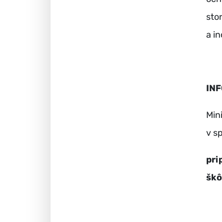
sto
a i
IN
Min
v s
pri
škô