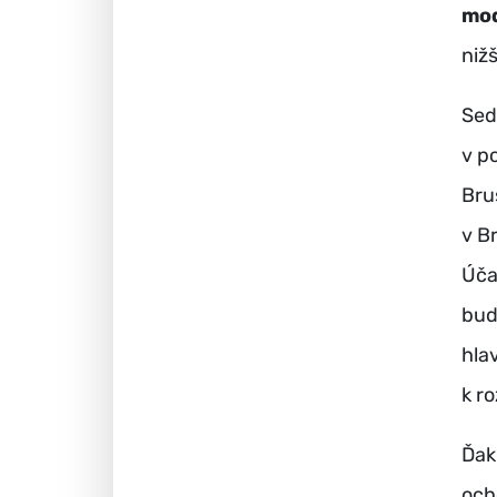
mod
nižš
Sed
v p
Bru
v Br
Úča
bud
hla
k r
Ďak
och