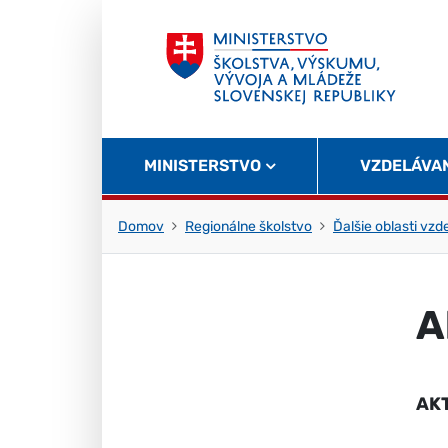
Skočiť na obsah
Skočiť na začiatok stránky
MINISTERSTVO
VZDELÁVA
Domov
Regionálne školstvo
Ďalšie oblasti vzd
A
AK