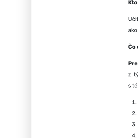
Kto
Uči
ako
Čo
Pre
z t
s t