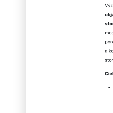
Vý
obj
sto
mod
pon
a k
stor
Cie