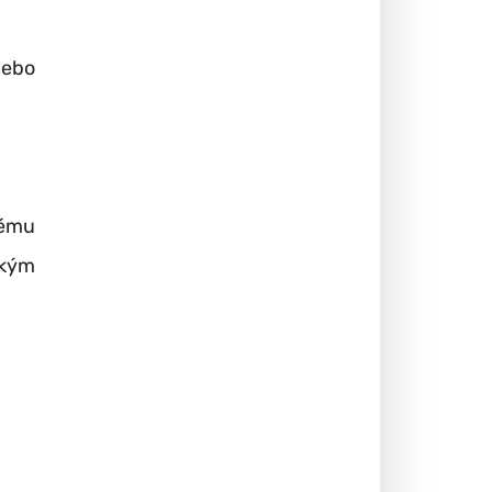
lebo
rému
tkým