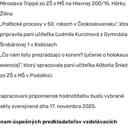
Miroslava Trippé zo ZŠ s MŠ na Hlavnej 200/15, Hôrky,
Žilina
„Politické procesy v 50. rokoch v Československu“, kto
pripravila pani učiteľka Ľudmila Kurcinová z Gymnázia
Šrobárovej 1 v Košiciach
„Čo nám listy prezrádzajú o koreni? (učenie o holokaus
esencia)“, ktorý spracovala pani učiteľka Alžbeta Śnie
zo ZŠ s MŠ v Podolínci.
zapracovaní pripomienok hodnotiteľov budú vybrané
jekty zverejnené dňa 17. novembra 2025.
nam úspešných predkladateľov vzdelávacích