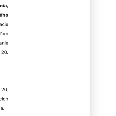
ia,
lého
acie
eľom
anie
 20.
 20.
cich
a.