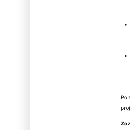
Po 
pro
Zoz