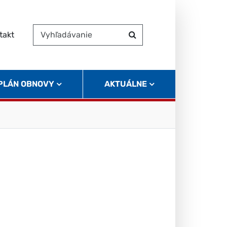
takt
Vyhľadávanie
Hľadať
 PLÁN OBNOVY
AKTUÁLNE