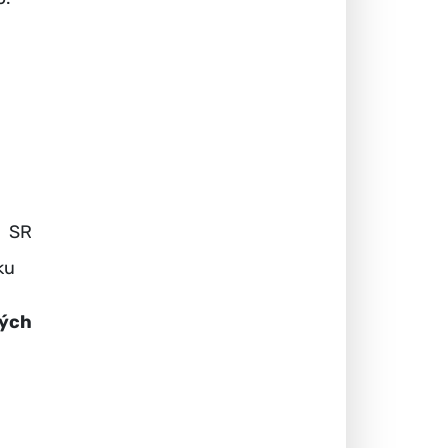
e SR
ku
ných