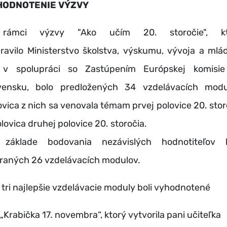
HODNOTENIE VÝZVY
rámci výzvy "Ako učím 20. storočie", kt
pravilo
Ministerstvo školstva, výskumu, vývoja a mlá
v spolupráci so Zastúpením Európskej komisi
vensku, bolo predložených 34 vzdelávacích modu
ovica z nich sa venovala témam prvej polovice 20. stor
olovica druhej polovice 20. storočia.
základe bodovania nezávislých hodnotiteľov 
raných 26 vzdelávacích modulov.
 tri najlepšie vzdelávacie moduly boli vyhodnotené
„Krabička 17. novembra“, ktorý vytvorila pani učiteľka