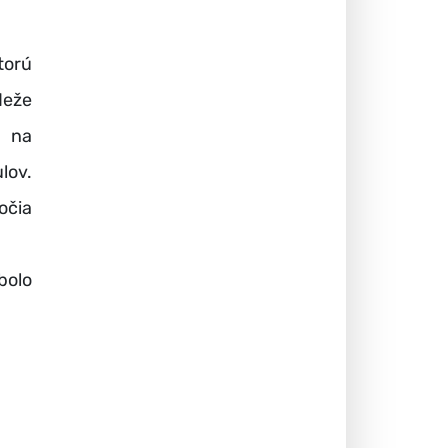
orú
deže
e na
lov.
očia
bolo