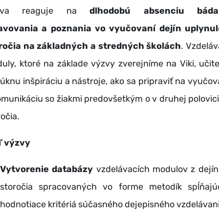
zva reaguje na
dlhodobú absenciu bádan
avovania a poznania vo vyučovaní dejín uplynu
ročia na základných a stredných školách
. Vzdeláv
uly, ktoré na základe výzvy zverejníme na Viki, učit
úknu inšpiráciu a nástroje, ako sa pripraviť na vyučov
omunikáciu so žiakmi predovšetkým o v druhej polovici
očia.
ľ výzvy
Vytvorenie databázy
vzdelávacích modulov z dejín
storočia spracovaných vo forme metodík spĺňajú
hodnotiace kritériá súčasného dejepisného vzdelávani