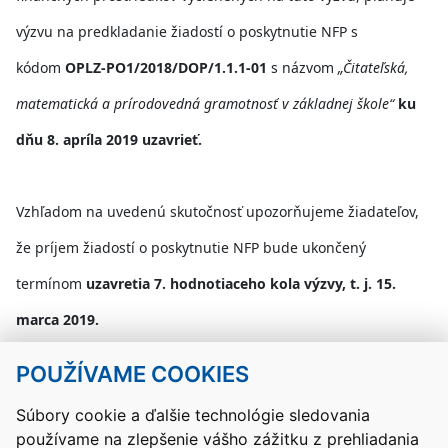
výzvu na predkladanie žiadostí o poskytnutie NFP s
kódom
OPLZ-PO1/2018/DOP/1.1.1-01
s názvom
„Čitateľská,
matematická a prírodovedná gramotnosť v základnej škole“
ku
dňu 8. apríla 2019
uzavrieť.
Vzhľadom na uvedenú skutočnosť upozorňujeme žiadateľov,
že príjem žiadostí o poskytnutie NFP bude ukončený
termínom
uzavretia 7. hodnotiaceho kola výzvy, t. j. 15.
marca 2019.
POUŽÍVAME COOKIES
Návrat hore
Súbory cookie a ďalšie technológie sledovania
používame na zlepšenie vášho zážitku z prehliadania
Kontakty
Mapa stránky
RSS
Vyhlásenie o prístupnosti