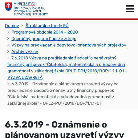
Skočiť na obsah
Skočiť na začiatok stránky
Domov
Štrukturálne fondy EÚ
Programové obdobie 2014 – 2020
Operačný program Ľudské zdroje
Výzvy na predkladanie dopytovo-orientovaných projektov
Archív výziev
7.6.2018 Výzva na predkladanie žiadostí o nenávratný
finančný príspevok "Čitateľská, matematická a prírodovedná
gramotnosť v základnej škole OPLZ-PO1/2018/DOP/1.1.1-01 -
VÝZVA UZAVRETÁ
6.3.2019 - Oznámenie o plánovanom uzavretí výzvy na
predkladanie žiadostí o nenávratný finančný príspevok
"Čitateľská, matematická a prírodovedná gramotnosť v
základnej škole" - OPLZ-PO1/2018/DOP/1.1.1-01
6.3.2019 - Oznámenie o
plánovanom uzavretí výzvy