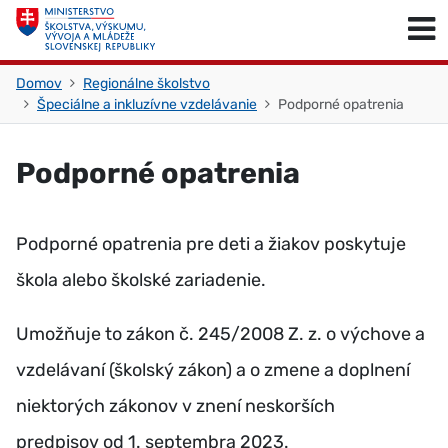
Skočiť na obsah
Skočiť na začiatok stránky
Domov
Regionálne školstvo
Špeciálne a inkluzívne vzdelávanie
Podporné opatrenia
Podporné opatrenia
Podporné opatrenia pre deti a žiakov poskytuje
škola alebo školské zariadenie.
Umožňuje to zákon č. 245/2008 Z. z. o výchove a
vzdelávaní (školský zákon) a o zmene a doplnení
niektorých zákonov v znení neskorších
predpisov od 1. septembra 2023.