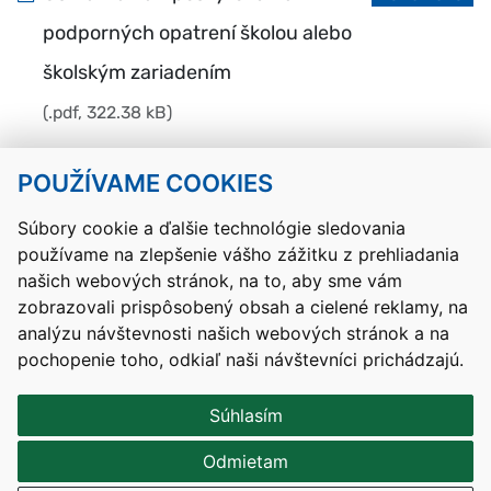
podporných opatrení školou alebo
školským zariadením
(.pdf, 322.38 kB)
POUŽÍVAME COOKIES
Návrat hore
Súbory cookie a ďalšie technológie sledovania
používame na zlepšenie vášho zážitku z prehliadania
Kontakty
Mapa stránky
RSS
Vyhlásenie o prístupnosti
našich webových stránok, na to, aby sme vám
Nastavenia cookies
zobrazovali prispôsobený obsah a cielené reklamy, na
Prevádzkovateľom služby je Ministerstvo školstva, výskumu,
analýzu návštevnosti našich webových stránok a na
vývoja a mládeže Slovenskej republiky.
pochopenie toho, odkiaľ naši návštevníci prichádzajú.
Tvorba stránok
: Aglo Solutions
Redakčný systém
: SysCom
Súhlasím
Odmietam