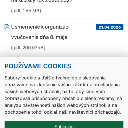
na školský rok 2026/2027
(.pdf, 1.66 MB)
Usmernenie k organizácii
21.04.2026
vyučovania dňa 8. mája
(.pdf, 200.07 kB)
POUŽÍVAME COOKIES
Návrat hore
Súbory cookie a ďalšie technológie sledovania
používame na zlepšenie vášho zážitku z prehliadania
Kontakty
Mapa stránky
RSS
Vyhlásenie o prístupnosti
našich webových stránok, na to, aby sme vám
Nastavenia cookies
zobrazovali prispôsobený obsah a cielené reklamy, na
Prevádzkovateľom služby je Ministerstvo školstva, výskumu,
analýzu návštevnosti našich webových stránok a na
vývoja a mládeže Slovenskej republiky.
pochopenie toho, odkiaľ naši návštevníci prichádzajú.
Tvorba stránok
: Aglo Solutions
Redakčný systém
: SysCom
Súhlasím