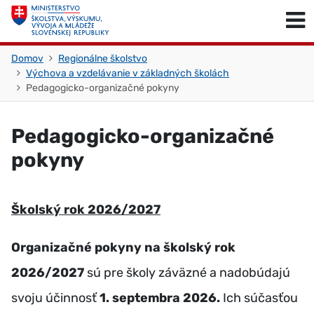
Skočiť na obsah
Skočiť na začiatok stránky
Domov
Regionálne školstvo
Výchova a vzdelávanie v základných školách
Pedagogicko-organizačné pokyny
Pedagogicko-organizačné
pokyny
Školský rok 2026/2027
Organizačné pokyny na školský rok
2026/2027
sú pre školy záväzné a nadobúdajú
svoju účinnosť
1. septembra 2026.
Ich súčasťou