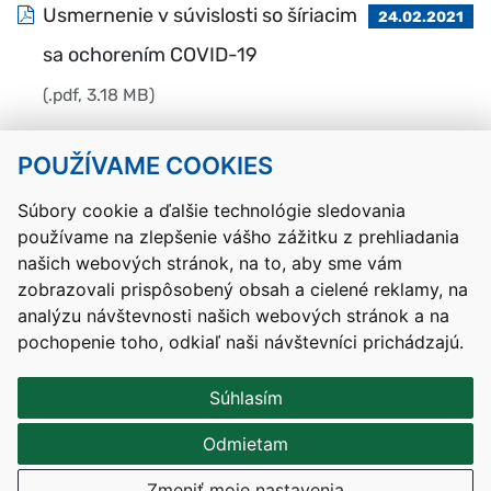
Usmernenie v súvislosti so šíriacim
24.02.2021
sa ochorením COVID-19
(.pdf, 3.18 MB)
POUŽÍVAME COOKIES
Návrat hore
Súbory cookie a ďalšie technológie sledovania
používame na zlepšenie vášho zážitku z prehliadania
Kontakty
Mapa stránky
RSS
Vyhlásenie o prístupnosti
našich webových stránok, na to, aby sme vám
Nastavenia cookies
zobrazovali prispôsobený obsah a cielené reklamy, na
Prevádzkovateľom služby je Ministerstvo školstva, výskumu,
analýzu návštevnosti našich webových stránok a na
vývoja a mládeže Slovenskej republiky.
pochopenie toho, odkiaľ naši návštevníci prichádzajú.
Tvorba stránok
: Aglo Solutions
Redakčný systém
: SysCom
Súhlasím
Odmietam
Zmeniť moje nastavenia