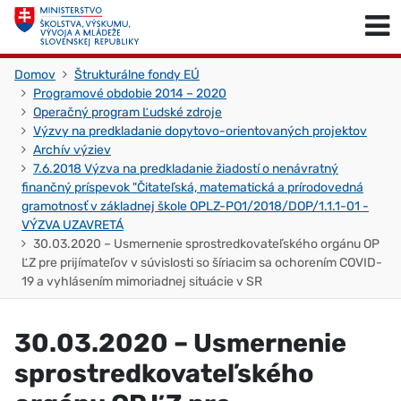
Skočiť na obsah
Skočiť na začiatok stránky
Domov
Štrukturálne fondy EÚ
Programové obdobie 2014 – 2020
Operačný program Ľudské zdroje
Výzvy na predkladanie dopytovo-orientovaných projektov
Archív výziev
7.6.2018 Výzva na predkladanie žiadostí o nenávratný
finančný príspevok "Čitateľská, matematická a prírodovedná
gramotnosť v základnej škole OPLZ-PO1/2018/DOP/1.1.1-01 -
VÝZVA UZAVRETÁ
30.03.2020 – Usmernenie sprostredkovateľského orgánu OP
ĽZ pre prijímateľov v súvislosti so šíriacim sa ochorením COVID-
19 a vyhlásením mimoriadnej situácie v SR
30.03.2020 – Usmernenie
sprostredkovateľského