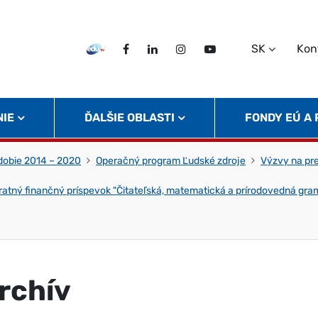
SK
Kon
EDU TV
Facebook
LinkedIn
Instagram
Twitter
NIE
ĎALŠIE OBLASTI
FONDY EÚ A
obie 2014 – 2020
Operačný program Ľudské zdroje
Výzvy na pr
ratný finančný príspevok "Čitateľská, matematická a prírodovedná gra
rchív