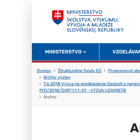
Skočiť na obsah
Skočiť na začiatok stránky
MINISTERSTVO
VZDELÁVA
Domov
Štrukturálne fondy EÚ
Programové obd
Archív výziev
7.6.2018 Výzva na predkladanie žiadostí o nenáv
PO1/2018/DOP/1.1.1-01 - VÝZVA UZAVRETÁ
Archív
A