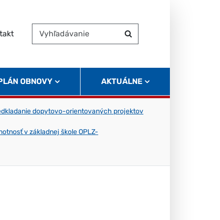
takt
Vyhľadávanie
Hľadať
 PLÁN OBNOVY
AKTUÁLNE
edkladanie dopytovo-orientovaných projektov
motnosť v základnej škole OPLZ-