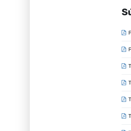
S
P
T
T
T
T