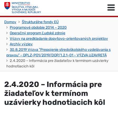
Skočiť na obsah
Skočiť na začiatok stránky
Domov
Štrukturálne fondy EÚ
Programové obdobie 2014 – 2020
Operačný program Ľudské zdroje
Výzvy na predkladanie dopytovo-orientovaných projektov
Archív výziev
30.8.2019 Výzva "Prepojenie stredoškolského vzdelávania s
praxou" - OPLZ-PO1/2019/DOP/1.2.1-01 - VÝZVA UZAVRETÁ
2.4.2020 – Informácia pre žiadateľov k termínom uzávierky
hodnotiacich kôl
2.4.2020 – Informácia pre
žiadateľov k termínom
uzávierky hodnotiacich kôl