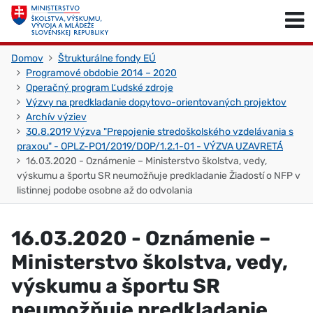
Skočiť na obsah
Skočiť na začiatok stránky
Domov
Štrukturálne fondy EÚ
Programové obdobie 2014 – 2020
Operačný program Ľudské zdroje
Výzvy na predkladanie dopytovo-orientovaných projektov
Archív výziev
30.8.2019 Výzva "Prepojenie stredoškolského vzdelávania s
praxou" - OPLZ-PO1/2019/DOP/1.2.1-01 - VÝZVA UZAVRETÁ
16.03.2020 - Oznámenie – Ministerstvo školstva, vedy,
výskumu a športu SR neumožňuje predkladanie Žiadostí o NFP v
listinnej podobe osobne až do odvolania
16.03.2020 - Oznámenie –
Ministerstvo školstva, vedy,
výskumu a športu SR
neumožňuje predkladanie