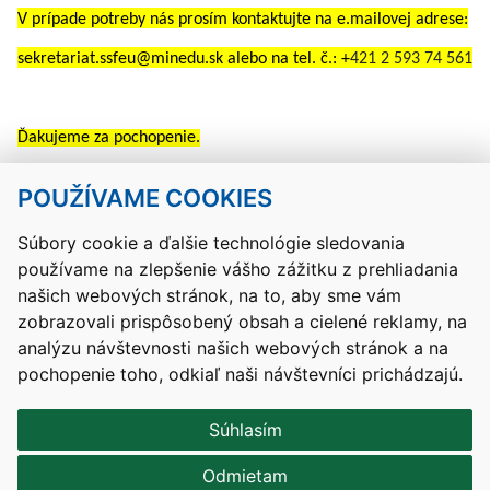
V prípade potreby nás prosím kontaktujte na e.mailovej adrese:
sekretariat.ssfeu@minedu.sk
alebo na tel. č.: +
421 2 593 74 561
Ďakujeme za pochopenie.
POUŽÍVAME COOKIES
Návrat hore
Súbory cookie a ďalšie technológie sledovania
používame na zlepšenie vášho zážitku z prehliadania
Kontakty
Mapa stránky
RSS
Vyhlásenie o prístupnosti
našich webových stránok, na to, aby sme vám
Nastavenia cookies
zobrazovali prispôsobený obsah a cielené reklamy, na
Prevádzkovateľom služby je Ministerstvo školstva, výskumu,
analýzu návštevnosti našich webových stránok a na
vývoja a mládeže Slovenskej republiky.
pochopenie toho, odkiaľ naši návštevníci prichádzajú.
Tvorba stránok
: Aglo Solutions
Redakčný systém
: SysCom
Súhlasím
Odmietam